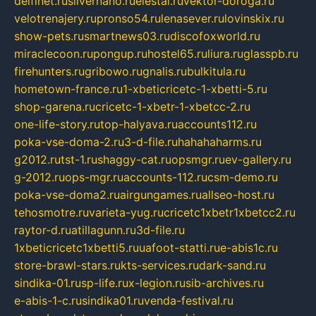
delfinet.ru
silvernano.ru
elestal.ru
vektor-doroga.ru
velotrenajery.ru
pronso54.ru
lenasever.ru
lovinskix.ru
show-pets.ru
smartnews03.ru
discofoxworld.ru
miraclecoon.ru
pongup.ru
hostel65.ru
liura.ru
glasspb.ru
firehunters.ru
gribowo.ru
gnalis.ru
bulkitula.ru
hometown-france.ru
1-xbeticricetc-1-xbetti-5.ru
shop-garena.ru
cricetc-1-xbetr-1-xbetcc-2.ru
one-life-story.ru
top-halyava.ru
accounts112.ru
poka-vse-doma-2.ru
3-d-file.ru
hahahaharms.ru
g2012.ru
tst-1.ru
shaggy-cat.ru
opsmgr.ru
ev-gallery.ru
g-2012.ru
ops-mgr.ru
accounts-112.ru
csm-demo.ru
poka-vse-doma2.ru
airgungames.ru
allseo-host.ru
tehosmotre.ru
varieta-yug.ru
cricetc1xbetr1xbetcc2.ru
raytor-d.ru
atillagunn.ru
3d-file.ru
1xbeticricetc1xbetti5.ru
uafoot-statti.ru
e-abis1c.ru
store-brawl-stars.ru
kts-services.ru
dark-sand.ru
sindika-01.ru
sp-life.ru
x-legion.ru
sib-archives.ru
e-abis-1-c.ru
sindika01.ru
venda-festival.ru