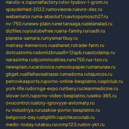
naruto-x.ru
pursefactory.ru
tor-lyubov-i-grom.ru
spayderhed-2022.ru
movieone.ru
evro-dez.ru
webamator.ru
ma-absolut1.ru
avtopomosch27.ru
nv-750.ru
news-plain.ru
nertansaga.ru
delanalad.ru
dizfiles.ru
youtubefree.ru
aria-family.ru
roadli.ru
planeta-samara.ru
mysmartbuy.ru
matrasy-kemerovo.ru
ashanet.ru
trade-farm.ru
dotcustoms.ru
domizbrusa9x12spb.ru
autodamp.ru
narasimha.ru
djcommodities.ru
nv750.ru
x-ton.ru
newsplain.ru
cardvoice.ru
modopaper.ru
manunae.ru
gbget.ru
alfeihavsalnassr.ru
madoma.ru
tajuncos.ru
petrovkasports.ru
porno-online-besplatno.ru
splclub.ru
york-life.ru
doroga-expo.ru
ribery.ru
cleanmedicine.ru
slovar-ivrit.ru
porno-video-besplatno.ru
seks-365.ru
ovucontrol.ru
sloty-igrovyye-avtomaty.ru
ru-industriya.ru
russkoe-porno-besplatno.ru
belgorod-day.ru
digilith.ru
pichkurovlab.ru
medic-today.ru
taksu.ru
comp123.ru
don-ykt.ru