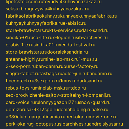
lipetsktelecom.ru
tovudyi4kuhnyanazakaz.ru
seksuzb.ru
guzywia4kuhnyanazakaz.ru
fabrikaofabrikaokuhny.ru
kuhnyaekuhnyaafabrika.ru
kuhnyaykuhnyayfabrika.ru
e-abis1c.ru
store-brawl-stars.ru
kts-services.ru
dark-sand.ru
sindika-01.ru
sp-life.ru
x-legion.ru
sib-archives.ru
e-abis-1-c.ru
sindika01.ru
venda-festival.ru
store-brawlstars.ru
dooraleksandria.ru
antenna-highly.ru
mine-lab-msk.ru
1-mus.ru
3-sex-porn.ru
ban-damn.ru
purse-factory.ru
viagra-tablet.ru
fasbags.ru
adler-jun.ru
bandamn.ru
fincontech.ru
3sexporn.ru
1mus.ru
darksand.ru
rebus-toys.ru
minelab-msk.ru
rtdco.ru
seo-prodvizhenie-sajtov-stroitelnyh-kompanij.ru
card-voice.ru
rulonnyygazon177.ru
snow-guard.ru
domizbrusa-9x12spb.ru
demaholding.ru
aalse.ru
a380club.ru
argentinamia.ru
perkoka.ru
movie-one.ru
perk-oka.ru
g-octopus.ru
sibarchives.ru
andreislyusar.ru