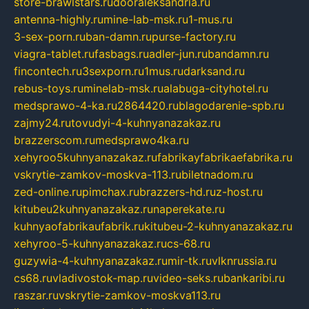
store-brawlstars.ru
dooraleksandria.ru
antenna-highly.ru
mine-lab-msk.ru
1-mus.ru
3-sex-porn.ru
ban-damn.ru
purse-factory.ru
viagra-tablet.ru
fasbags.ru
adler-jun.ru
bandamn.ru
fincontech.ru
3sexporn.ru
1mus.ru
darksand.ru
rebus-toys.ru
minelab-msk.ru
alabuga-cityhotel.ru
medsprawo-4-ka.ru
2864420.ru
blagodarenie-spb.ru
zajmy24.ru
tovudyi-4-kuhnyanazakaz.ru
brazzerscom.ru
medsprawo4ka.ru
xehyroo5kuhnyanazakaz.ru
fabrikayfabrikaefabrika.ru
vskrytie-zamkov-moskva-113.ru
biletnadom.ru
zed-online.ru
pimchax.ru
brazzers-hd.ru
z-host.ru
kitubeu2kuhnyanazakaz.ru
naperekate.ru
kuhnyaofabrikaufabrik.ru
kitubeu-2-kuhnyanazakaz.ru
xehyroo-5-kuhnyanazakaz.ru
cs-68.ru
guzywia-4-kuhnyanazakaz.ru
mir-tk.ru
vlknrussia.ru
cs68.ru
vladivostok-map.ru
video-seks.ru
bankaribi.ru
raszar.ru
vskrytie-zamkov-moskva113.ru