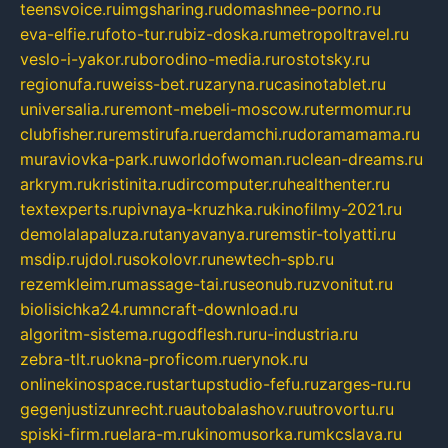
teensvoice.ru
imgsharing.ru
domashnee-porno.ru
eva-elfie.ru
foto-tur.ru
biz-doska.ru
metropoltravel.ru
veslo-i-yakor.ru
borodino-media.ru
rostotsky.ru
regionufa.ru
weiss-bet.ru
zaryna.ru
casinotablet.ru
universalia.ru
remont-mebeli-moscow.ru
termomur.ru
clubfisher.ru
remstirufa.ru
erdamchi.ru
doramamama.ru
muraviovka-park.ru
worldofwoman.ru
clean-dreams.ru
arkrym.ru
kristinita.ru
dircomputer.ru
healthenter.ru
textexperts.ru
pivnaya-kruzhka.ru
kinofilmy-2021.ru
demolalapaluza.ru
tanyavanya.ru
remstir-tolyatti.ru
msdip.ru
jdol.ru
sokolovr.ru
newtech-spb.ru
rezemkleim.ru
massage-tai.ru
seonub.ru
zvonitut.ru
biolisichka24.ru
mncraft-download.ru
algoritm-sistema.ru
godflesh.ru
ru-industria.ru
zebra-tlt.ru
okna-proficom.ru
erynok.ru
onlinekinospace.ru
startupstudio-fefu.ru
zarges-ru.ru
gegenjustizunrecht.ru
autobalashov.ru
utrovortu.ru
spiski-firm.ru
elara-m.ru
kinomusorka.ru
mkcslava.ru