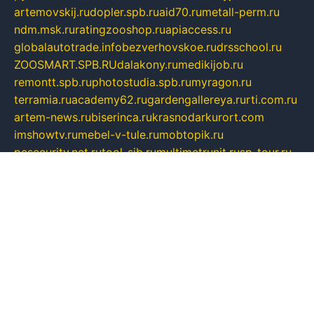
artemovskij.ru
dopler.spb.ru
aid70.ru
metall-perm.ru
ndm.msk.ru
ratingzooshop.ru
apiaccess.ru
globalautotrade.info
bezverhovskoe.ru
drsschool.ru
ZOOSMART.SPB.RU
dalakony.ru
medikijob.ru
remontt.spb.ru
photostudia.spb.ru
myragon.ru
terramia.ru
academy62.ru
gardengallereya.ru
rti.com.ru
artem-news.ru
biserinca.ru
krasnodarkurort.com
imshowtv.ru
mebel-v-tule.ru
mobtopik.ru
pcsecurity.net.ru
tool-sib.ru
multimetrunit.ru
sp-tour.ru
fan-cs.ru
santeh-russia.ru
symbian9.net.ru
DSHAIR.RU
tmmotors.spb.ru
xjocuricopii.com
musavtomat.msk.ru
obustrojdom.ru
sovetcik.ru
ybaranovskaya.ru
ppknews.ru
cult-alshei.ru
JAPANRUSSIA.RU
proekciyamebel.ru
imper-finans.ru
rim.org.ru
glamourai.ru
brassminus.ru
zabor-pro.ru
ftn.pp.ru
dorogoe58.ru
laimengpacker.ru
kuzova-zapchasti.ru
sageerp.ru
taxodrom.ru
dsrazvitie.ru
hardcity.net.ru
ratinghomegames.ru
topservice25.ru
gubernyan.ru