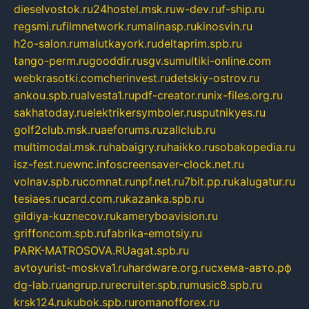
dieselvostok.ru
24hostel.msk.ru
w-dev.ru
f-ship.ru
regsmi.ru
filmnetwork.ru
malinasp.ru
kinosvin.ru
h2o-salon.ru
malutkayork.ru
deltaprim.spb.ru
tango-perm.ru
gooddir.ru
sgv.su
multiki-online.com
webkrasotki.com
cherinvest.ru
detskiy-ostrov.ru
ankou.spb.ru
alvesta1.ru
pdf-creator.ru
nix-files.org.ru
sakhatoday.ru
elektrikersymboler.ru
sputnikyes.ru
golf2club.msk.ru
aeforums.ru
zallclub.ru
multimodal.msk.ru
habaigry.ru
haikko.ru
sobakopedia.ru
isz-fest.ru
ewnc.info
screensaver-clock.net.ru
volnav.spb.ru
comnat.ru
npf.net.ru
7bit.pp.ru
kalugatur.ru
tesiaes.ru
card.com.ru
kazanka.spb.ru
gildiya-kuznecov.ru
kameryboavision.ru
griffoncom.spb.ru
fabrika-emotsiy.ru
PARK-MATROSOVA.RU
agat.spb.ru
avtoyurist-moskva1.ru
hardware.org.ru
схема-авто.рф
dg-lab.ru
angrup.ru
recruiter.spb.ru
music8.spb.ru
krsk124.ru
kubok.spb.ru
romanofforex.ru