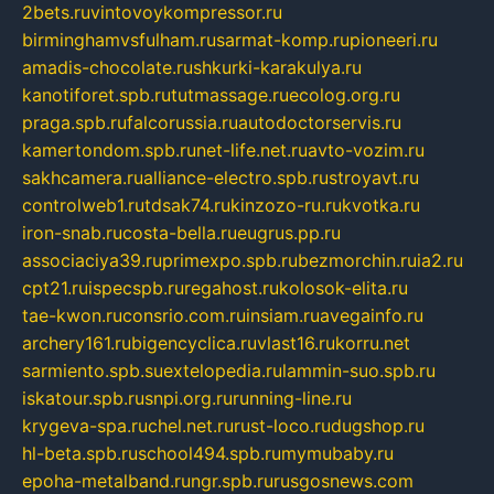
2bets.ru
vintovoykompressor.ru
birminghamvsfulham.ru
sarmat-komp.ru
pioneeri.ru
amadis-chocolate.ru
shkurki-karakulya.ru
kanotiforet.spb.ru
tutmassage.ru
ecolog.org.ru
praga.spb.ru
falcorussia.ru
autodoctorservis.ru
kamertondom.spb.ru
net-life.net.ru
avto-vozim.ru
sakhcamera.ru
alliance-electro.spb.ru
stroyavt.ru
controlweb1.ru
tdsak74.ru
kinzozo-ru.ru
kvotka.ru
iron-snab.ru
costa-bella.ru
eugrus.pp.ru
associaciya39.ru
primexpo.spb.ru
bezmorchin.ru
ia2.ru
cpt21.ru
ispecspb.ru
regahost.ru
kolosok-elita.ru
tae-kwon.ru
consrio.com.ru
insiam.ru
avegainfo.ru
archery161.ru
bigencyclica.ru
vlast16.ru
korru.net
sarmiento.spb.su
extelopedia.ru
lammin-suo.spb.ru
iskatour.spb.ru
snpi.org.ru
running-line.ru
krygeva-spa.ru
chel.net.ru
rust-loco.ru
dugshop.ru
hl-beta.spb.ru
school494.spb.ru
mymubaby.ru
epoha-metalband.ru
ngr.spb.ru
rusgosnews.com