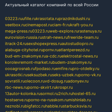
Актуальный каталог компаний по всей России
03223.ru
ufille.ru
krasotata.ru
prazdnikdushi.ru
veetbox.ru
cinemapost.ru
ciam-fr.ru
kraft-you.ru
mega-press.ru
03223.ru
web-explore.ru
rastenuya.ru
eurovision-russia.ru
strah-news.ru
freeride-team.ru
itrack-24.ru
sexshopexpress.ru
autostudiopro.ru
alabuga-cityhotel.ru
pornv.ru
atlantpereezd.ru
bud-em-znakomye.ru
a-cdc.ru
elektrostal-news.ru
korolevremont-market.ru
budem-znakomye.ru
oooagrosnab.ru
fpodaso.ru
emfire.ru
pro-otdelky.ru
ukrasotki.ru
seksuzbek.ru
seks-uzbek.ru
porno-vk.ru
sovratili.ru
olecoon.ru
vd-dosug.ru
adonyev.ru
rbc-news.ru
porno-skvirt.ru
krospr.ru
13autor-kolonka.ru
sormol.ru
2rich.ru
hostel-65.ru
hostserve.ru
porno-na-russkom.ru
mishinlab.ru
neznobi.ru
bigfatcc.ru
habble.ru
starbucksvia.ru