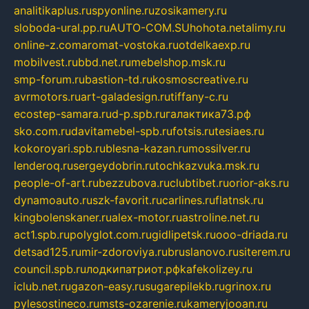
analitikaplus.ru
spyonline.ru
zosikamery.ru
sloboda-ural.pp.ru
AUTO-COM.SU
hohota.net
alimy.ru
online-z.com
aromat-vostoka.ru
otdelkaexp.ru
mobilvest.ru
bbd.net.ru
mebelshop.msk.ru
smp-forum.ru
bastion-td.ru
kosmoscreative.ru
avrmotors.ru
art-galadesign.ru
tiffany-c.ru
ecostep-samara.ru
d-p.spb.ru
галактика73.рф
sko.com.ru
davitamebel-spb.ru
fotsis.ru
tesiaes.ru
kokoroyari.spb.ru
blesna-kazan.ru
mossilver.ru
lenderoq.ru
sergeydobrin.ru
tochkazvuka.msk.ru
people-of-art.ru
bezzubova.ru
clubtibet.ru
orior-aks.ru
dynamoauto.ru
szk-favorit.ru
carlines.ru
flatnsk.ru
kingbolenskaner.ru
alex-motor.ru
astroline.net.ru
act1.spb.ru
polyglot.com.ru
gidlipetsk.ru
ooo-driada.ru
detsad125.ru
mir-zdoroviya.ru
bruslanovo.ru
siterem.ru
council.spb.ru
лодкипатриот.рф
kafekolizey.ru
iclub.net.ru
gazon-easy.ru
sugarepilekb.ru
grinox.ru
pylesostineco.ru
msts-ozarenie.ru
kameryjooan.ru