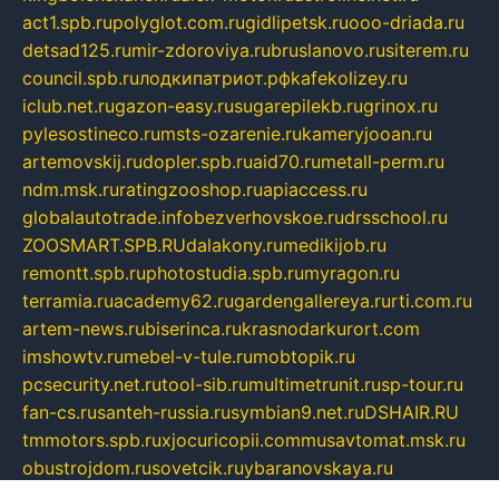
act1.spb.ru
polyglot.com.ru
gidlipetsk.ru
ooo-driada.ru
detsad125.ru
mir-zdoroviya.ru
bruslanovo.ru
siterem.ru
council.spb.ru
лодкипатриот.рф
kafekolizey.ru
iclub.net.ru
gazon-easy.ru
sugarepilekb.ru
grinox.ru
pylesostineco.ru
msts-ozarenie.ru
kameryjooan.ru
artemovskij.ru
dopler.spb.ru
aid70.ru
metall-perm.ru
ndm.msk.ru
ratingzooshop.ru
apiaccess.ru
globalautotrade.info
bezverhovskoe.ru
drsschool.ru
ZOOSMART.SPB.RU
dalakony.ru
medikijob.ru
remontt.spb.ru
photostudia.spb.ru
myragon.ru
terramia.ru
academy62.ru
gardengallereya.ru
rti.com.ru
artem-news.ru
biserinca.ru
krasnodarkurort.com
imshowtv.ru
mebel-v-tule.ru
mobtopik.ru
pcsecurity.net.ru
tool-sib.ru
multimetrunit.ru
sp-tour.ru
fan-cs.ru
santeh-russia.ru
symbian9.net.ru
DSHAIR.RU
tmmotors.spb.ru
xjocuricopii.com
musavtomat.msk.ru
obustrojdom.ru
sovetcik.ru
ybaranovskaya.ru
ppknews.ru
cult-alshei.ru
JAPANRUSSIA.RU