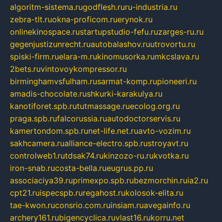
algoritm-sistema.ru
godflesh.ru
ru-industria.ru
zebra-tlt.ru
okna-proficom.ru
erynok.ru
onlinekinospace.ru
startupstudio-fefu.ru
zarges-ru.ru
gegenjustizunrecht.ru
autobalashov.ru
utrovortu.ru
spiski-firm.ru
elara-m.ru
kinomusorka.ru
mkcslava.ru
2bets.ru
vintovoykompressor.ru
birminghamvsfulham.ru
sarmat-komp.ru
pioneeri.ru
amadis-chocolate.ru
shkurki-karakulya.ru
kanotiforet.spb.ru
tutmassage.ru
ecolog.org.ru
praga.spb.ru
falcorussia.ru
autodoctorservis.ru
kamertondom.spb.ru
net-life.net.ru
avto-vozim.ru
sakhcamera.ru
alliance-electro.spb.ru
stroyavt.ru
controlweb1.ru
tdsak74.ru
kinzozo-ru.ru
kvotka.ru
iron-snab.ru
costa-bella.ru
eugrus.pp.ru
associaciya39.ru
primexpo.spb.ru
bezmorchin.ru
ia2.ru
cpt21.ru
ispecspb.ru
regahost.ru
kolosok-elita.ru
tae-kwon.ru
consrio.com.ru
insiam.ru
avegainfo.ru
archery161.ru
bigencyclica.ru
vlast16.ru
korru.net