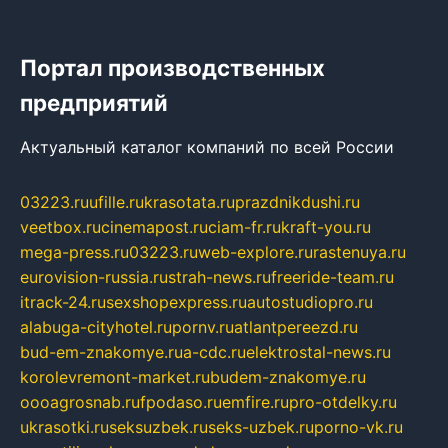
Портал производственных
предприятий
Актуальный каталог компаний по всей России
03223.ru
ufille.ru
krasotata.ru
prazdnikdushi.ru
veetbox.ru
cinemapost.ru
ciam-fr.ru
kraft-you.ru
mega-press.ru
03223.ru
web-explore.ru
rastenuya.ru
eurovision-russia.ru
strah-news.ru
freeride-team.ru
itrack-24.ru
sexshopexpress.ru
autostudiopro.ru
alabuga-cityhotel.ru
pornv.ru
atlantpereezd.ru
bud-em-znakomye.ru
a-cdc.ru
elektrostal-news.ru
korolevremont-market.ru
budem-znakomye.ru
oooagrosnab.ru
fpodaso.ru
emfire.ru
pro-otdelky.ru
ukrasotki.ru
seksuzbek.ru
seks-uzbek.ru
porno-vk.ru