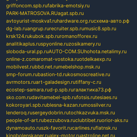
griffoncom.spb.ru
fabrika-emotsiy.ru
PARK-MATROSOVA.RU
agat.spb.ru
avtoyurist-moskva1.ru
hardware.org.ru
схема-авто.рф
dg-lab.ru
angrup.ru
recruiter.spb.ru
music8.spb.ru
krsk124.ru
kubok.spb.ru
romanofforex.ru
analitikaplus.ru
spyonline.ru
zosikamery.ru
sloboda-ural.pp.ru
AUTO-COM.SU
hohota.net
alimy.ru
online-z.com
aromat-vostoka.ru
otdelkaexp.ru
mobilvest.ru
bbd.net.ru
mebelshop.msk.ru
smp-forum.ru
bastion-td.ru
kosmoscreative.ru
avrmotors.ru
art-galadesign.ru
tiffany-c.ru
ecostep-samara.ru
d-p.spb.ru
галактика73.рф
sko.com.ru
davitamebel-spb.ru
fotsis.ru
tesiaes.ru
kokoroyari.spb.ru
blesna-kazan.ru
mossilver.ru
lenderoq.ru
sergeydobrin.ru
tochkazvuka.msk.ru
people-of-art.ru
bezzubova.ru
clubtibet.ru
orior-aks.ru
dynamoauto.ru
szk-favorit.ru
carlines.ru
flatnsk.ru
kingbolenskaner.ru
alex-motor.ru
astroline.net.ru