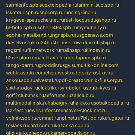
sarmiento.spb.su
extelopedia.ru
lammin-suo.spb.ru
iskatour.spb.ru
snpi.org.ru
running-line.ru
krygeva-spa.ru
chel.net.ru
rust-loco.ru
dugshop.ru
hl-beta.spb.ru
school494.spb.ru
mymubaby.ru
epoha-metalband.ru
ngr.spb.ru
rusgosnews.com
dieselvostok.ru
24hostel.msk.ru
w-dev.ru
f-ship.ru
regsmi.ru
filmnetwork.ru
malinasp.ru
kinosvin.ru
h2o-salon.ru
malutkayork.ru
deltaprim.spb.ru
tango-perm.ru
gooddir.ru
sgv.su
multiki-online.com
webkrasotki.com
cherinvest.ru
detskiy-ostrov.ru
ankou.spb.ru
alvesta1.ru
pdf-creator.ru
nix-files.org.ru
sakhatoday.ru
elektrikersymboler.ru
sputnikyes.ru
golf2club.msk.ru
aeforums.ru
zallclub.ru
multimodal.msk.ru
habaigry.ru
haikko.ru
sobakopedia.ru
isz-fest.ru
ewnc.info
screensaver-clock.net.ru
volnav.spb.ru
comnat.ru
npf.net.ru
7bit.pp.ru
kalugatur.ru
tesiaes.ru
card.com.ru
kazanka.spb.ru
gildiya-kuznecov.ru
kameryboavision.ru