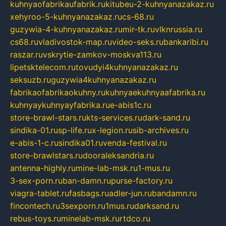
kuhnyaofabrikaufabrik.ru
kitubeu-2-kuhnyanazakaz.ru
xehyroo-5-kuhnyanazakaz.ru
cs-68.ru
guzywia-4-kuhnyanazakaz.ru
mir-tk.ru
vlknrussia.ru
cs68.ru
vladivostok-map.ru
video-seks.ru
bankaribi.ru
raszar.ru
vskrytie-zamkov-moskva113.ru
lipetsktelecom.ru
tovudyi4kuhnyanazakaz.ru
seksuzb.ru
guzywia4kuhnyanazakaz.ru
fabrikaofabrikaokuhny.ru
kuhnyaekuhnyaafabrika.ru
kuhnyaykuhnyayfabrika.ru
e-abis1c.ru
store-brawl-stars.ru
kts-services.ru
dark-sand.ru
sindika-01.ru
sp-life.ru
x-legion.ru
sib-archives.ru
e-abis-1-c.ru
sindika01.ru
venda-festival.ru
store-brawlstars.ru
dooraleksandria.ru
antenna-highly.ru
mine-lab-msk.ru
1-mus.ru
3-sex-porn.ru
ban-damn.ru
purse-factory.ru
viagra-tablet.ru
fasbags.ru
adler-jun.ru
bandamn.ru
fincontech.ru
3sexporn.ru
1mus.ru
darksand.ru
rebus-toys.ru
minelab-msk.ru
rtdco.ru