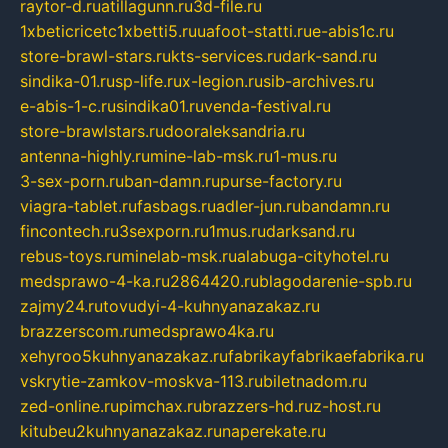
raytor-d.ru
atillagunn.ru
3d-file.ru
1xbeticricetc1xbetti5.ru
uafoot-statti.ru
e-abis1c.ru
store-brawl-stars.ru
kts-services.ru
dark-sand.ru
sindika-01.ru
sp-life.ru
x-legion.ru
sib-archives.ru
e-abis-1-c.ru
sindika01.ru
venda-festival.ru
store-brawlstars.ru
dooraleksandria.ru
antenna-highly.ru
mine-lab-msk.ru
1-mus.ru
3-sex-porn.ru
ban-damn.ru
purse-factory.ru
viagra-tablet.ru
fasbags.ru
adler-jun.ru
bandamn.ru
fincontech.ru
3sexporn.ru
1mus.ru
darksand.ru
rebus-toys.ru
minelab-msk.ru
alabuga-cityhotel.ru
medsprawo-4-ka.ru
2864420.ru
blagodarenie-spb.ru
zajmy24.ru
tovudyi-4-kuhnyanazakaz.ru
brazzerscom.ru
medsprawo4ka.ru
xehyroo5kuhnyanazakaz.ru
fabrikayfabrikaefabrika.ru
vskrytie-zamkov-moskva-113.ru
biletnadom.ru
zed-online.ru
pimchax.ru
brazzers-hd.ru
z-host.ru
kitubeu2kuhnyanazakaz.ru
naperekate.ru