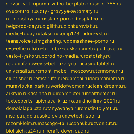
slovar-ivrit.ru
porno-video-besplatno.ru
seks-365.ru
ovucontrol.ru
sloty-igrovyye-avtomaty.ru
ru-industriya.ru
russkoe-porno-besplatno.ru
belgorod-day.ru
digilith.ru
pichkurovlab.ru
medic-today.ru
taksu.ru
comp123.ru
don-ykt.ru
teensvoice.ru
imgsharing.ru
domashnee-porno.ru
eva-elfie.ru
foto-tur.ru
biz-doska.ru
metropoltravel.ru
veslo-i-yakor.ru
borodino-media.ru
rostotsky.ru
regionufa.ru
weiss-bet.ru
zaryna.ru
casinotablet.ru
universalia.ru
remont-mebeli-moscow.ru
termomur.ru
clubfisher.ru
remstirufa.ru
erdamchi.ru
doramamama.ru
muraviovka-park.ru
worldofwoman.ru
clean-dreams.ru
arkrym.ru
kristinita.ru
dircomputer.ru
healthenter.ru
textexperts.ru
pivnaya-kruzhka.ru
kinofilmy-2021.ru
demolalapaluza.ru
tanyavanya.ru
remstir-tolyatti.ru
msdip.ru
jdol.ru
sokolovr.ru
newtech-spb.ru
rezemkleim.ru
massage-tai.ru
seonub.ru
zvonitut.ru
biolisichka24.ru
mncraft-download.ru