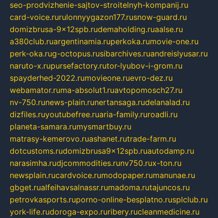
seo-prodvizhenie-sajtov-stroitelnyh-kompanij.ru
card-voice.ru
rulonnyygazon177.ru
snow-guard.ru
domizbrusa-9x12spb.ru
demaholding.ru
aalse.ru
a380club.ru
argentinamia.ru
perkoka.ru
movie-one.ru
perk-oka.ru
g-octopus.ru
sibarchives.ru
andreislyusar.ru
naruto-x.ru
pursefactory.ru
tor-lyubov-i-grom.ru
spayderhed-2022.ru
movieone.ru
evro-dez.ru
webamator.ru
ma-absolut1.ru
avtopomosch27.ru
nv-750.ru
news-plain.ru
nertansaga.ru
delanalad.ru
dizfiles.ru
youtubefree.ru
aria-family.ru
roadli.ru
planeta-samara.ru
mysmartbuy.ru
matrasy-kemerovo.ru
ashanet.ru
trade-farm.ru
dotcustoms.ru
domizbrusa9x12spb.ru
autodamp.ru
narasimha.ru
djcommodities.ru
nv750.ru
x-ton.ru
newsplain.ru
cardvoice.ru
modopaper.ru
manunae.ru
gbget.ru
alfeihavsalnassr.ru
madoma.ru
tajuncos.ru
petrovkasports.ru
porno-online-besplatno.ru
splclub.ru
york-life.ru
doroga-expo.ru
ribery.ru
cleanmedicine.ru