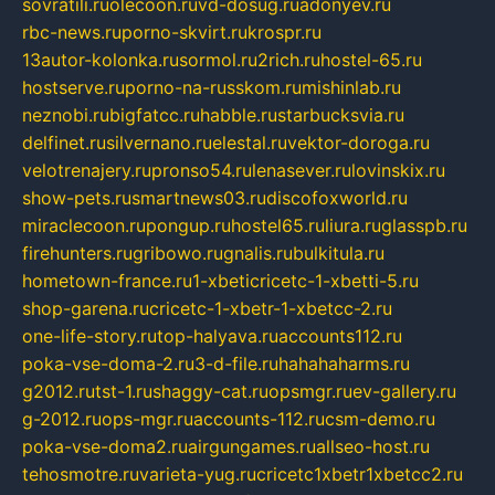
sovratili.ru
olecoon.ru
vd-dosug.ru
adonyev.ru
rbc-news.ru
porno-skvirt.ru
krospr.ru
13autor-kolonka.ru
sormol.ru
2rich.ru
hostel-65.ru
hostserve.ru
porno-na-russkom.ru
mishinlab.ru
neznobi.ru
bigfatcc.ru
habble.ru
starbucksvia.ru
delfinet.ru
silvernano.ru
elestal.ru
vektor-doroga.ru
velotrenajery.ru
pronso54.ru
lenasever.ru
lovinskix.ru
show-pets.ru
smartnews03.ru
discofoxworld.ru
miraclecoon.ru
pongup.ru
hostel65.ru
liura.ru
glasspb.ru
firehunters.ru
gribowo.ru
gnalis.ru
bulkitula.ru
hometown-france.ru
1-xbeticricetc-1-xbetti-5.ru
shop-garena.ru
cricetc-1-xbetr-1-xbetcc-2.ru
one-life-story.ru
top-halyava.ru
accounts112.ru
poka-vse-doma-2.ru
3-d-file.ru
hahahaharms.ru
g2012.ru
tst-1.ru
shaggy-cat.ru
opsmgr.ru
ev-gallery.ru
g-2012.ru
ops-mgr.ru
accounts-112.ru
csm-demo.ru
poka-vse-doma2.ru
airgungames.ru
allseo-host.ru
tehosmotre.ru
varieta-yug.ru
cricetc1xbetr1xbetcc2.ru