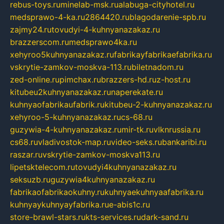
rebus-toys.ru
minelab-msk.ru
alabuga-cityhotel.ru
medsprawo-4-ka.ru
2864420.ru
blagodarenie-spb.ru
zajmy24.ru
tovudyi-4-kuhnyanazakaz.ru
brazzerscom.ru
medsprawo4ka.ru
xehyroo5kuhnyanazakaz.ru
fabrikayfabrikaefabrika.ru
vskrytie-zamkov-moskva-113.ru
biletnadom.ru
zed-online.ru
pimchax.ru
brazzers-hd.ru
z-host.ru
kitubeu2kuhnyanazakaz.ru
naperekate.ru
kuhnyaofabrikaufabrik.ru
kitubeu-2-kuhnyanazakaz.ru
xehyroo-5-kuhnyanazakaz.ru
cs-68.ru
guzywia-4-kuhnyanazakaz.ru
mir-tk.ru
vlknrussia.ru
cs68.ru
vladivostok-map.ru
video-seks.ru
bankaribi.ru
raszar.ru
vskrytie-zamkov-moskva113.ru
lipetsktelecom.ru
tovudyi4kuhnyanazakaz.ru
seksuzb.ru
guzywia4kuhnyanazakaz.ru
fabrikaofabrikaokuhny.ru
kuhnyaekuhnyaafabrika.ru
kuhnyaykuhnyayfabrika.ru
e-abis1c.ru
store-brawl-stars.ru
kts-services.ru
dark-sand.ru