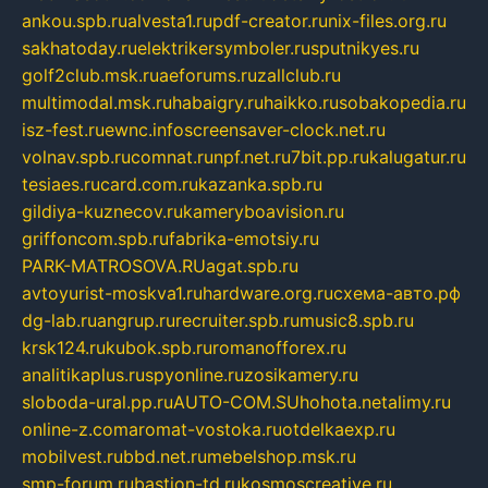
ankou.spb.ru
alvesta1.ru
pdf-creator.ru
nix-files.org.ru
sakhatoday.ru
elektrikersymboler.ru
sputnikyes.ru
golf2club.msk.ru
aeforums.ru
zallclub.ru
multimodal.msk.ru
habaigry.ru
haikko.ru
sobakopedia.ru
isz-fest.ru
ewnc.info
screensaver-clock.net.ru
volnav.spb.ru
comnat.ru
npf.net.ru
7bit.pp.ru
kalugatur.ru
tesiaes.ru
card.com.ru
kazanka.spb.ru
gildiya-kuznecov.ru
kameryboavision.ru
griffoncom.spb.ru
fabrika-emotsiy.ru
PARK-MATROSOVA.RU
agat.spb.ru
avtoyurist-moskva1.ru
hardware.org.ru
схема-авто.рф
dg-lab.ru
angrup.ru
recruiter.spb.ru
music8.spb.ru
krsk124.ru
kubok.spb.ru
romanofforex.ru
analitikaplus.ru
spyonline.ru
zosikamery.ru
sloboda-ural.pp.ru
AUTO-COM.SU
hohota.net
alimy.ru
online-z.com
aromat-vostoka.ru
otdelkaexp.ru
mobilvest.ru
bbd.net.ru
mebelshop.msk.ru
smp-forum.ru
bastion-td.ru
kosmoscreative.ru