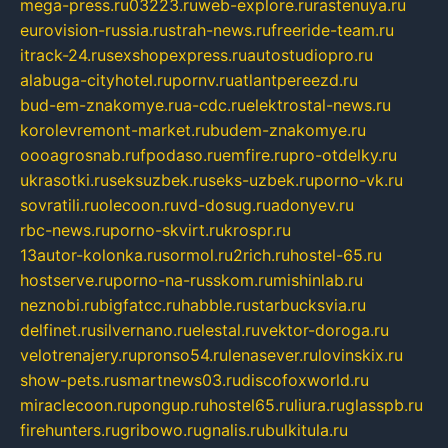
mega-press.ru
03223.ru
web-explore.ru
rastenuya.ru
eurovision-russia.ru
strah-news.ru
freeride-team.ru
itrack-24.ru
sexshopexpress.ru
autostudiopro.ru
alabuga-cityhotel.ru
pornv.ru
atlantpereezd.ru
bud-em-znakomye.ru
a-cdc.ru
elektrostal-news.ru
korolevremont-market.ru
budem-znakomye.ru
oooagrosnab.ru
fpodaso.ru
emfire.ru
pro-otdelky.ru
ukrasotki.ru
seksuzbek.ru
seks-uzbek.ru
porno-vk.ru
sovratili.ru
olecoon.ru
vd-dosug.ru
adonyev.ru
rbc-news.ru
porno-skvirt.ru
krospr.ru
13autor-kolonka.ru
sormol.ru
2rich.ru
hostel-65.ru
hostserve.ru
porno-na-russkom.ru
mishinlab.ru
neznobi.ru
bigfatcc.ru
habble.ru
starbucksvia.ru
delfinet.ru
silvernano.ru
elestal.ru
vektor-doroga.ru
velotrenajery.ru
pronso54.ru
lenasever.ru
lovinskix.ru
show-pets.ru
smartnews03.ru
discofoxworld.ru
miraclecoon.ru
pongup.ru
hostel65.ru
liura.ru
glasspb.ru
firehunters.ru
gribowo.ru
gnalis.ru
bulkitula.ru