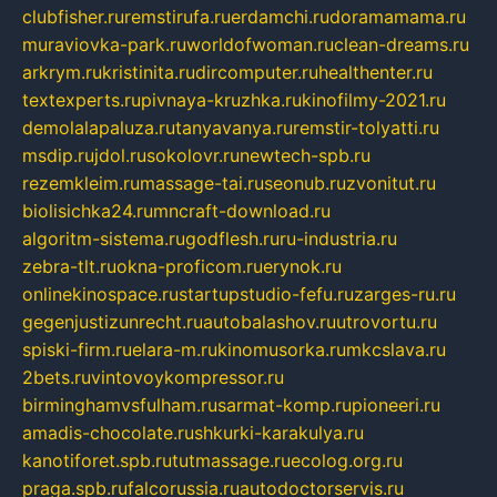
clubfisher.ru
remstirufa.ru
erdamchi.ru
doramamama.ru
muraviovka-park.ru
worldofwoman.ru
clean-dreams.ru
arkrym.ru
kristinita.ru
dircomputer.ru
healthenter.ru
textexperts.ru
pivnaya-kruzhka.ru
kinofilmy-2021.ru
demolalapaluza.ru
tanyavanya.ru
remstir-tolyatti.ru
msdip.ru
jdol.ru
sokolovr.ru
newtech-spb.ru
rezemkleim.ru
massage-tai.ru
seonub.ru
zvonitut.ru
biolisichka24.ru
mncraft-download.ru
algoritm-sistema.ru
godflesh.ru
ru-industria.ru
zebra-tlt.ru
okna-proficom.ru
erynok.ru
onlinekinospace.ru
startupstudio-fefu.ru
zarges-ru.ru
gegenjustizunrecht.ru
autobalashov.ru
utrovortu.ru
spiski-firm.ru
elara-m.ru
kinomusorka.ru
mkcslava.ru
2bets.ru
vintovoykompressor.ru
birminghamvsfulham.ru
sarmat-komp.ru
pioneeri.ru
amadis-chocolate.ru
shkurki-karakulya.ru
kanotiforet.spb.ru
tutmassage.ru
ecolog.org.ru
praga.spb.ru
falcorussia.ru
autodoctorservis.ru