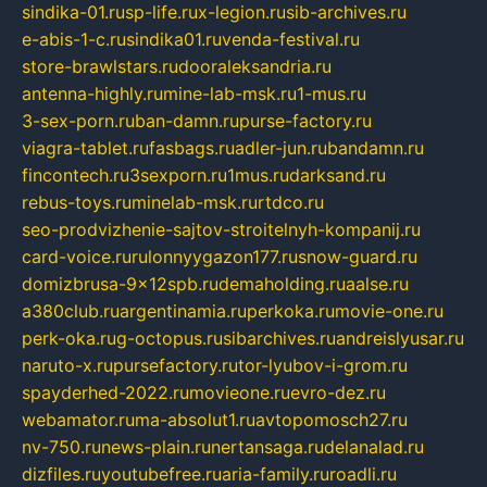
sindika-01.ru
sp-life.ru
x-legion.ru
sib-archives.ru
e-abis-1-c.ru
sindika01.ru
venda-festival.ru
store-brawlstars.ru
dooraleksandria.ru
antenna-highly.ru
mine-lab-msk.ru
1-mus.ru
3-sex-porn.ru
ban-damn.ru
purse-factory.ru
viagra-tablet.ru
fasbags.ru
adler-jun.ru
bandamn.ru
fincontech.ru
3sexporn.ru
1mus.ru
darksand.ru
rebus-toys.ru
minelab-msk.ru
rtdco.ru
seo-prodvizhenie-sajtov-stroitelnyh-kompanij.ru
card-voice.ru
rulonnyygazon177.ru
snow-guard.ru
domizbrusa-9x12spb.ru
demaholding.ru
aalse.ru
a380club.ru
argentinamia.ru
perkoka.ru
movie-one.ru
perk-oka.ru
g-octopus.ru
sibarchives.ru
andreislyusar.ru
naruto-x.ru
pursefactory.ru
tor-lyubov-i-grom.ru
spayderhed-2022.ru
movieone.ru
evro-dez.ru
webamator.ru
ma-absolut1.ru
avtopomosch27.ru
nv-750.ru
news-plain.ru
nertansaga.ru
delanalad.ru
dizfiles.ru
youtubefree.ru
aria-family.ru
roadli.ru