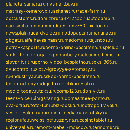
planeta-samara.ru
mysmartbuy.ru
matrasy-kemerovo.ru
ashanet.ru
trade-farm.ru
dotcustoms.ru
domizbrusa9x12spb.ru
autodamp.ru
narasimha.ru
djcommodities.ru
nv750.ru
x-ton.ru
newsplain.ru
cardvoice.ru
modopaper.ru
manunae.ru
gbget.ru
alfeihavsalnassr.ru
madoma.ru
tajuncos.ru
petrovkasports.ru
porno-online-besplatno.ru
splclub.ru
york-life.ru
doroga-expo.ru
ribery.ru
cleanmedicine.ru
slovar-ivrit.ru
porno-video-besplatno.ru
seks-365.ru
ovucontrol.ru
sloty-igrovyye-avtomaty.ru
ru-industriya.ru
russkoe-porno-besplatno.ru
belgorod-day.ru
digilith.ru
pichkurovlab.ru
medic-today.ru
taksu.ru
comp123.ru
don-ykt.ru
teensvoice.ru
imgsharing.ru
domashnee-porno.ru
eva-elfie.ru
foto-tur.ru
biz-doska.ru
metropoltravel.ru
veslo-i-yakor.ru
borodino-media.ru
rostotsky.ru
regionufa.ru
weiss-bet.ru
zaryna.ru
casinotablet.ru
universalia.ru
remont-mebeli-moscow.ru
termomur.ru