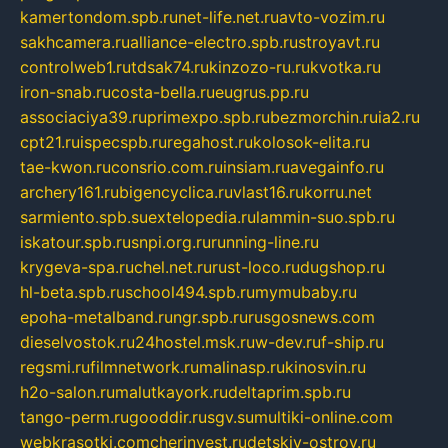
kamertondom.spb.ru
net-life.net.ru
avto-vozim.ru
sakhcamera.ru
alliance-electro.spb.ru
stroyavt.ru
controlweb1.ru
tdsak74.ru
kinzozo-ru.ru
kvotka.ru
iron-snab.ru
costa-bella.ru
eugrus.pp.ru
associaciya39.ru
primexpo.spb.ru
bezmorchin.ru
ia2.ru
cpt21.ru
ispecspb.ru
regahost.ru
kolosok-elita.ru
tae-kwon.ru
consrio.com.ru
insiam.ru
avegainfo.ru
archery161.ru
bigencyclica.ru
vlast16.ru
korru.net
sarmiento.spb.su
extelopedia.ru
lammin-suo.spb.ru
iskatour.spb.ru
snpi.org.ru
running-line.ru
krygeva-spa.ru
chel.net.ru
rust-loco.ru
dugshop.ru
hl-beta.spb.ru
school494.spb.ru
mymubaby.ru
epoha-metalband.ru
ngr.spb.ru
rusgosnews.com
dieselvostok.ru
24hostel.msk.ru
w-dev.ru
f-ship.ru
regsmi.ru
filmnetwork.ru
malinasp.ru
kinosvin.ru
h2o-salon.ru
malutkayork.ru
deltaprim.spb.ru
tango-perm.ru
gooddir.ru
sgv.su
multiki-online.com
webkrasotki.com
cherinvest.ru
detskiy-ostrov.ru