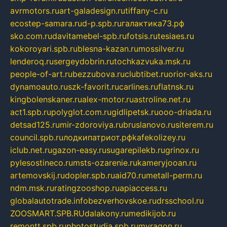
avrmotors.ru
art-galadesign.ru
tiffany-c.ru
ecostep-samara.ru
d-p.spb.ru
галактика73.рф
sko.com.ru
davitamebel-spb.ru
fotsis.ru
tesiaes.ru
kokoroyari.spb.ru
blesna-kazan.ru
mossilver.ru
lenderoq.ru
sergeydobrin.ru
tochkazvuka.msk.ru
people-of-art.ru
bezzubova.ru
clubtibet.ru
orior-aks.ru
dynamoauto.ru
szk-favorit.ru
carlines.ru
flatnsk.ru
kingbolenskaner.ru
alex-motor.ru
astroline.net.ru
act1.spb.ru
polyglot.com.ru
gidlipetsk.ru
ooo-driada.ru
detsad125.ru
mir-zdoroviya.ru
bruslanovo.ru
siterem.ru
council.spb.ru
лодкипатриот.рф
kafekolizey.ru
iclub.net.ru
gazon-easy.ru
sugarepilekb.ru
grinox.ru
pylesostineco.ru
msts-ozarenie.ru
kameryjooan.ru
artemovskij.ru
dopler.spb.ru
aid70.ru
metall-perm.ru
ndm.msk.ru
ratingzooshop.ru
apiaccess.ru
globalautotrade.info
bezverhovskoe.ru
drsschool.ru
ZOOSMART.SPB.RU
dalakony.ru
medikijob.ru
remontt.spb.ru
photostudia.spb.ru
myragon.ru