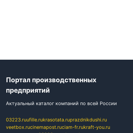
Портал производственных
предприятий
Актуальный каталог компаний по всей России
03223.ru
ufille.ru
krasotata.ru
prazdnikdushi.ru
veetbox.ru
cinemapost.ru
ciam-fr.ru
kraft-you.ru