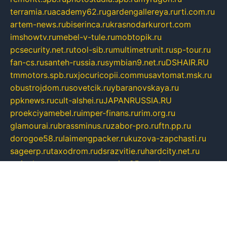
terramia.ru
academy62.ru
gardengallereya.ru
rti.com.ru
artem-news.ru
biserinca.ru
krasnodarkurort.com
imshowtv.ru
mebel-v-tule.ru
mobtopik.ru
pcsecurity.net.ru
tool-sib.ru
multimetrunit.ru
sp-tour.ru
fan-cs.ru
santeh-russia.ru
symbian9.net.ru
DSHAIR.RU
tmmotors.spb.ru
xjocuricopii.com
musavtomat.msk.ru
obustrojdom.ru
sovetcik.ru
ybaranovskaya.ru
ppknews.ru
cult-alshei.ru
JAPANRUSSIA.RU
proekciyamebel.ru
imper-finans.ru
rim.org.ru
glamourai.ru
brassminus.ru
zabor-pro.ru
ftn.pp.ru
dorogoe58.ru
laimengpacker.ru
kuzova-zapchasti.ru
sageerp.ru
taxodrom.ru
dsrazvitie.ru
hardcity.net.ru
ratinghomegames.ru
topservice25.ru
gubernyan.ru
gtglasslined.ru
ii4.ru
tssport.spb.ru
andorra24.com
blackwallstreet.ru
oboimos.ru
optim-doors.com.ru
ikuch.ru
nycr.org.ru
npa21.ru
vremya-ch.spb.ru
desert000.ru
ivtorgi.ru
ifiori.ru
catalog-statei.ru