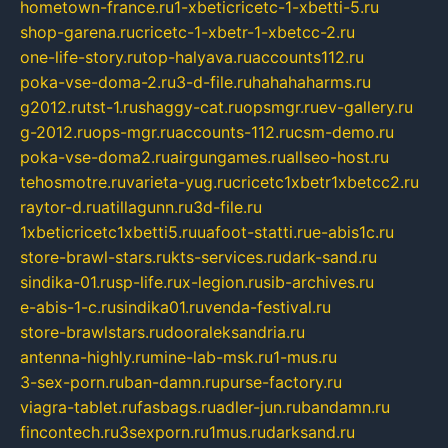
hometown-france.ru
1-xbeticricetc-1-xbetti-5.ru
shop-garena.ru
cricetc-1-xbetr-1-xbetcc-2.ru
one-life-story.ru
top-halyava.ru
accounts112.ru
poka-vse-doma-2.ru
3-d-file.ru
hahahaharms.ru
g2012.ru
tst-1.ru
shaggy-cat.ru
opsmgr.ru
ev-gallery.ru
g-2012.ru
ops-mgr.ru
accounts-112.ru
csm-demo.ru
poka-vse-doma2.ru
airgungames.ru
allseo-host.ru
tehosmotre.ru
varieta-yug.ru
cricetc1xbetr1xbetcc2.ru
raytor-d.ru
atillagunn.ru
3d-file.ru
1xbeticricetc1xbetti5.ru
uafoot-statti.ru
e-abis1c.ru
store-brawl-stars.ru
kts-services.ru
dark-sand.ru
sindika-01.ru
sp-life.ru
x-legion.ru
sib-archives.ru
e-abis-1-c.ru
sindika01.ru
venda-festival.ru
store-brawlstars.ru
dooraleksandria.ru
antenna-highly.ru
mine-lab-msk.ru
1-mus.ru
3-sex-porn.ru
ban-damn.ru
purse-factory.ru
viagra-tablet.ru
fasbags.ru
adler-jun.ru
bandamn.ru
fincontech.ru
3sexporn.ru
1mus.ru
darksand.ru