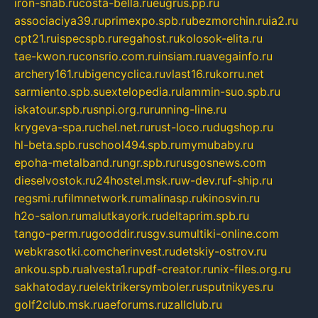
iron-snab.ru
costa-bella.ru
eugrus.pp.ru
associaciya39.ru
primexpo.spb.ru
bezmorchin.ru
ia2.ru
cpt21.ru
ispecspb.ru
regahost.ru
kolosok-elita.ru
tae-kwon.ru
consrio.com.ru
insiam.ru
avegainfo.ru
archery161.ru
bigencyclica.ru
vlast16.ru
korru.net
sarmiento.spb.su
extelopedia.ru
lammin-suo.spb.ru
iskatour.spb.ru
snpi.org.ru
running-line.ru
krygeva-spa.ru
chel.net.ru
rust-loco.ru
dugshop.ru
hl-beta.spb.ru
school494.spb.ru
mymubaby.ru
epoha-metalband.ru
ngr.spb.ru
rusgosnews.com
dieselvostok.ru
24hostel.msk.ru
w-dev.ru
f-ship.ru
regsmi.ru
filmnetwork.ru
malinasp.ru
kinosvin.ru
h2o-salon.ru
malutkayork.ru
deltaprim.spb.ru
tango-perm.ru
gooddir.ru
sgv.su
multiki-online.com
webkrasotki.com
cherinvest.ru
detskiy-ostrov.ru
ankou.spb.ru
alvesta1.ru
pdf-creator.ru
nix-files.org.ru
sakhatoday.ru
elektrikersymboler.ru
sputnikyes.ru
golf2club.msk.ru
aeforums.ru
zallclub.ru