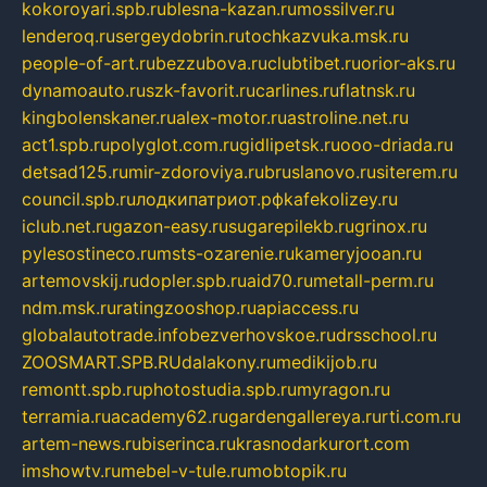
kokoroyari.spb.ru
blesna-kazan.ru
mossilver.ru
lenderoq.ru
sergeydobrin.ru
tochkazvuka.msk.ru
people-of-art.ru
bezzubova.ru
clubtibet.ru
orior-aks.ru
dynamoauto.ru
szk-favorit.ru
carlines.ru
flatnsk.ru
kingbolenskaner.ru
alex-motor.ru
astroline.net.ru
act1.spb.ru
polyglot.com.ru
gidlipetsk.ru
ooo-driada.ru
detsad125.ru
mir-zdoroviya.ru
bruslanovo.ru
siterem.ru
council.spb.ru
лодкипатриот.рф
kafekolizey.ru
iclub.net.ru
gazon-easy.ru
sugarepilekb.ru
grinox.ru
pylesostineco.ru
msts-ozarenie.ru
kameryjooan.ru
artemovskij.ru
dopler.spb.ru
aid70.ru
metall-perm.ru
ndm.msk.ru
ratingzooshop.ru
apiaccess.ru
globalautotrade.info
bezverhovskoe.ru
drsschool.ru
ZOOSMART.SPB.RU
dalakony.ru
medikijob.ru
remontt.spb.ru
photostudia.spb.ru
myragon.ru
terramia.ru
academy62.ru
gardengallereya.ru
rti.com.ru
artem-news.ru
biserinca.ru
krasnodarkurort.com
imshowtv.ru
mebel-v-tule.ru
mobtopik.ru