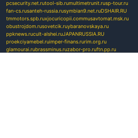
pcsecurity.net.ru
tool-sib.ru
multimetrunit.ru
sp-tour.ru
fan-cs.ru
santeh-russia.ru
symbian9.net.ru
DSHAIR.RU
tmmotors.spb.ru
xjocuricopii.com
musavtomat.msk.ru
obustrojdom.ru
sovetcik.ru
ybaranovskaya.ru
ppknews.ru
cult-alshei.ru
JAPANRUSSIA.RU
proekciyamebel.ru
imper-finans.ru
rim.org.ru
glamourai.ru
brassminus.ru
zabor-pro.ru
ftn.pp.ru
dorogoe58.ru
laimengpacker.ru
kuzova-zapchasti.ru
sageerp.ru
taxodrom.ru
dsrazvitie.ru
hardcity.net.ru
ratinghomegames.ru
topservice25.ru
gubernyan.ru
gtglasslined.ru
ii4.ru
tssport.spb.ru
andorra24.com
blackwallstreet.ru
oboimos.ru
optim-doors.com.ru
ikuch.ru
nycr.org.ru
npa21.ru
vremya-ch.spb.ru
desert000.ru
ivtorgi.ru
ifiori.ru
catalog-statei.ru
dcv.org.ru
spetsmaster174.ru
ipkameryhiseeu.ru
dum26.ru
ruspol.spb.ru
fr-opendp.ru
kam-solnyshko.ru
cheyenne-arapaho.ru
sevzapmetal.spb.ru
ted-lapidus.spb.ru
parasite-eliminator.ru