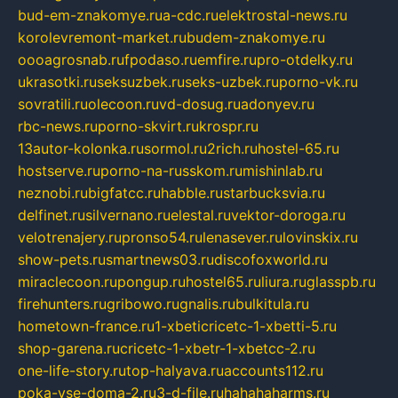
bud-em-znakomye.ru
a-cdc.ru
elektrostal-news.ru
korolevremont-market.ru
budem-znakomye.ru
oooagrosnab.ru
fpodaso.ru
emfire.ru
pro-otdelky.ru
ukrasotki.ru
seksuzbek.ru
seks-uzbek.ru
porno-vk.ru
sovratili.ru
olecoon.ru
vd-dosug.ru
adonyev.ru
rbc-news.ru
porno-skvirt.ru
krospr.ru
13autor-kolonka.ru
sormol.ru
2rich.ru
hostel-65.ru
hostserve.ru
porno-na-russkom.ru
mishinlab.ru
neznobi.ru
bigfatcc.ru
habble.ru
starbucksvia.ru
delfinet.ru
silvernano.ru
elestal.ru
vektor-doroga.ru
velotrenajery.ru
pronso54.ru
lenasever.ru
lovinskix.ru
show-pets.ru
smartnews03.ru
discofoxworld.ru
miraclecoon.ru
pongup.ru
hostel65.ru
liura.ru
glasspb.ru
firehunters.ru
gribowo.ru
gnalis.ru
bulkitula.ru
hometown-france.ru
1-xbeticricetc-1-xbetti-5.ru
shop-garena.ru
cricetc-1-xbetr-1-xbetcc-2.ru
one-life-story.ru
top-halyava.ru
accounts112.ru
poka-vse-doma-2.ru
3-d-file.ru
hahahaharms.ru