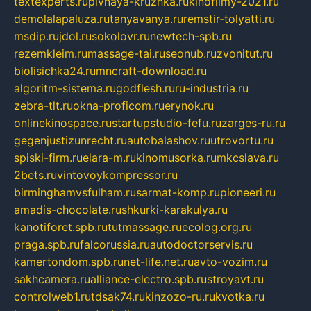
textexperts.ru
pivnaya-kruzhka.ru
kinofilmy-2021.ru
demolalapaluza.ru
tanyavanya.ru
remstir-tolyatti.ru
msdip.ru
jdol.ru
sokolovr.ru
newtech-spb.ru
rezemkleim.ru
massage-tai.ru
seonub.ru
zvonitut.ru
biolisichka24.ru
mncraft-download.ru
algoritm-sistema.ru
godflesh.ru
ru-industria.ru
zebra-tlt.ru
okna-proficom.ru
erynok.ru
onlinekinospace.ru
startupstudio-fefu.ru
zarges-ru.ru
gegenjustizunrecht.ru
autobalashov.ru
utrovortu.ru
spiski-firm.ru
elara-m.ru
kinomusorka.ru
mkcslava.ru
2bets.ru
vintovoykompressor.ru
birminghamvsfulham.ru
sarmat-komp.ru
pioneeri.ru
amadis-chocolate.ru
shkurki-karakulya.ru
kanotiforet.spb.ru
tutmassage.ru
ecolog.org.ru
praga.spb.ru
falcorussia.ru
autodoctorservis.ru
kamertondom.spb.ru
net-life.net.ru
avto-vozim.ru
sakhcamera.ru
alliance-electro.spb.ru
stroyavt.ru
controlweb1.ru
tdsak74.ru
kinzozo-ru.ru
kvotka.ru