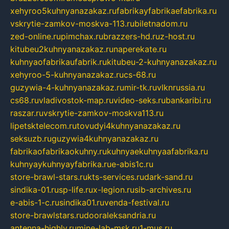
xehyroo5kuhnyanazakaz.ru
fabrikayfabrikaefabrika.ru
vskrytie-zamkov-moskva-113.ru
biletnadom.ru
zed-online.ru
pimchax.ru
brazzers-hd.ru
z-host.ru
kitubeu2kuhnyanazakaz.ru
naperekate.ru
kuhnyaofabrikaufabrik.ru
kitubeu-2-kuhnyanazakaz.ru
xehyroo-5-kuhnyanazakaz.ru
cs-68.ru
guzywia-4-kuhnyanazakaz.ru
mir-tk.ru
vlknrussia.ru
cs68.ru
vladivostok-map.ru
video-seks.ru
bankaribi.ru
raszar.ru
vskrytie-zamkov-moskva113.ru
lipetsktelecom.ru
tovudyi4kuhnyanazakaz.ru
seksuzb.ru
guzywia4kuhnyanazakaz.ru
fabrikaofabrikaokuhny.ru
kuhnyaekuhnyaafabrika.ru
kuhnyaykuhnyayfabrika.ru
e-abis1c.ru
store-brawl-stars.ru
kts-services.ru
dark-sand.ru
sindika-01.ru
sp-life.ru
x-legion.ru
sib-archives.ru
e-abis-1-c.ru
sindika01.ru
venda-festival.ru
store-brawlstars.ru
dooraleksandria.ru
antenna-highly.ru
mine-lab-msk.ru
1-mus.ru