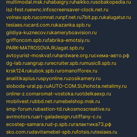
multimodal.msk.ru
habaigry.ru
haikko.ru
sobakopedia.ru
isz-fest.ru
ewnc.info
screensaver-clock.net.ru
volnav.spb.ru
comnat.ru
npf.net.ru
7bit.pp.ru
kalugatur.ru
tesiaes.ru
card.com.ru
kazanka.spb.ru
gildiya-kuznecov.ru
kameryboavision.ru
griffoncom.spb.ru
fabrika-emotsiy.ru
PARK-MATROSOVA.RU
agat.spb.ru
avtoyurist-moskva1.ru
hardware.org.ru
схема-авто.рф
dg-lab.ru
angrup.ru
recruiter.spb.ru
music8.spb.ru
krsk124.ru
kubok.spb.ru
romanofforex.ru
analitikaplus.ru
spyonline.ru
zosikamery.ru
sloboda-ural.pp.ru
AUTO-COM.SU
hohota.net
alimy.ru
online-z.com
aromat-vostoka.ru
otdelkaexp.ru
mobilvest.ru
bbd.net.ru
mebelshop.msk.ru
smp-forum.ru
bastion-td.ru
kosmoscreative.ru
avrmotors.ru
art-galadesign.ru
tiffany-c.ru
ecostep-samara.ru
d-p.spb.ru
галактика73.рф
sko.com.ru
davitamebel-spb.ru
fotsis.ru
tesiaes.ru