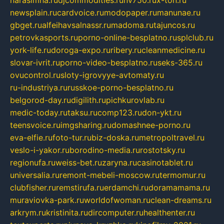
newsplain.ru
cardvoice.ru
modopaper.ru
manunae.ru
gbget.ru
alfeihavsalnassr.ru
madoma.ru
tajuncos.ru
petrovkasports.ru
porno-online-besplatno.ru
splclub.ru
york-life.ru
doroga-expo.ru
ribery.ru
cleanmedicine.ru
slovar-ivrit.ru
porno-video-besplatno.ru
seks-365.ru
ovucontrol.ru
sloty-igrovyye-avtomaty.ru
ru-industriya.ru
russkoe-porno-besplatno.ru
belgorod-day.ru
digilith.ru
pichkurovlab.ru
medic-today.ru
taksu.ru
comp123.ru
don-ykt.ru
teensvoice.ru
imgsharing.ru
domashnee-porno.ru
eva-elfie.ru
foto-tur.ru
biz-doska.ru
metropoltravel.ru
veslo-i-yakor.ru
borodino-media.ru
rostotsky.ru
regionufa.ru
weiss-bet.ru
zaryna.ru
casinotablet.ru
universalia.ru
remont-mebeli-moscow.ru
termomur.ru
clubfisher.ru
remstirufa.ru
erdamchi.ru
doramamama.ru
muraviovka-park.ru
worldofwoman.ru
clean-dreams.ru
arkrym.ru
kristinita.ru
dircomputer.ru
healthenter.ru