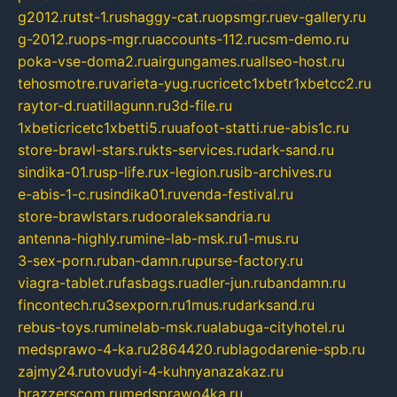
g2012.ru
tst-1.ru
shaggy-cat.ru
opsmgr.ru
ev-gallery.ru
g-2012.ru
ops-mgr.ru
accounts-112.ru
csm-demo.ru
poka-vse-doma2.ru
airgungames.ru
allseo-host.ru
tehosmotre.ru
varieta-yug.ru
cricetc1xbetr1xbetcc2.ru
raytor-d.ru
atillagunn.ru
3d-file.ru
1xbeticricetc1xbetti5.ru
uafoot-statti.ru
e-abis1c.ru
store-brawl-stars.ru
kts-services.ru
dark-sand.ru
sindika-01.ru
sp-life.ru
x-legion.ru
sib-archives.ru
e-abis-1-c.ru
sindika01.ru
venda-festival.ru
store-brawlstars.ru
dooraleksandria.ru
antenna-highly.ru
mine-lab-msk.ru
1-mus.ru
3-sex-porn.ru
ban-damn.ru
purse-factory.ru
viagra-tablet.ru
fasbags.ru
adler-jun.ru
bandamn.ru
fincontech.ru
3sexporn.ru
1mus.ru
darksand.ru
rebus-toys.ru
minelab-msk.ru
alabuga-cityhotel.ru
medsprawo-4-ka.ru
2864420.ru
blagodarenie-spb.ru
zajmy24.ru
tovudyi-4-kuhnyanazakaz.ru
brazzerscom.ru
medsprawo4ka.ru