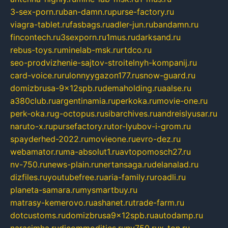
3-sex-porn.ru
ban-damn.ru
purse-factory.ru
viagra-tablet.ru
fasbags.ru
adler-jun.ru
bandamn.ru
fincontech.ru
3sexporn.ru
1mus.ru
darksand.ru
rebus-toys.ru
minelab-msk.ru
rtdco.ru
seo-prodvizhenie-sajtov-stroitelnyh-kompanij.ru
card-voice.ru
rulonnyygazon177.ru
snow-guard.ru
domizbrusa-9x12spb.ru
demaholding.ru
aalse.ru
a380club.ru
argentinamia.ru
perkoka.ru
movie-one.ru
perk-oka.ru
g-octopus.ru
sibarchives.ru
andreislyusar.ru
naruto-x.ru
pursefactory.ru
tor-lyubov-i-grom.ru
spayderhed-2022.ru
movieone.ru
evro-dez.ru
webamator.ru
ma-absolut1.ru
avtopomosch27.ru
nv-750.ru
news-plain.ru
nertansaga.ru
delanalad.ru
dizfiles.ru
youtubefree.ru
aria-family.ru
roadli.ru
planeta-samara.ru
mysmartbuy.ru
matrasy-kemerovo.ru
ashanet.ru
trade-farm.ru
dotcustoms.ru
domizbrusa9x12spb.ru
autodamp.ru
narasimha.ru
djcommodities.ru
nv750.ru
x-ton.ru