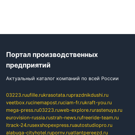
Портал производственных
предприятий
Актуальный каталог компаний по всей России
03223.ru
ufille.ru
krasotata.ru
prazdnikdushi.ru
veetbox.ru
cinemapost.ru
ciam-fr.ru
kraft-you.ru
mega-press.ru
03223.ru
web-explore.ru
rastenuya.ru
eurovision-russia.ru
strah-news.ru
freeride-team.ru
itrack-24.ru
sexshopexpress.ru
autostudiopro.ru
alabuga-cityhotel.ru
pornv.ru
atlantpereezd.ru