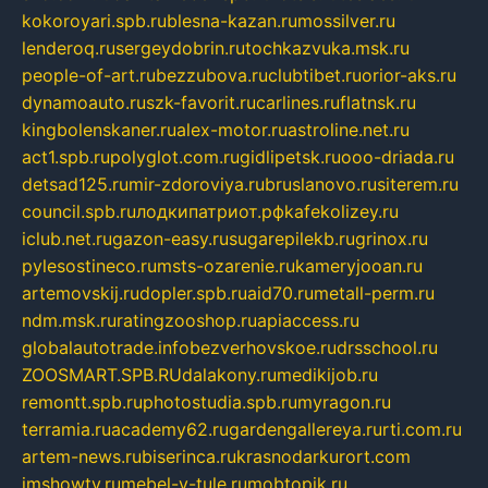
kokoroyari.spb.ru
blesna-kazan.ru
mossilver.ru
lenderoq.ru
sergeydobrin.ru
tochkazvuka.msk.ru
people-of-art.ru
bezzubova.ru
clubtibet.ru
orior-aks.ru
dynamoauto.ru
szk-favorit.ru
carlines.ru
flatnsk.ru
kingbolenskaner.ru
alex-motor.ru
astroline.net.ru
act1.spb.ru
polyglot.com.ru
gidlipetsk.ru
ooo-driada.ru
detsad125.ru
mir-zdoroviya.ru
bruslanovo.ru
siterem.ru
council.spb.ru
лодкипатриот.рф
kafekolizey.ru
iclub.net.ru
gazon-easy.ru
sugarepilekb.ru
grinox.ru
pylesostineco.ru
msts-ozarenie.ru
kameryjooan.ru
artemovskij.ru
dopler.spb.ru
aid70.ru
metall-perm.ru
ndm.msk.ru
ratingzooshop.ru
apiaccess.ru
globalautotrade.info
bezverhovskoe.ru
drsschool.ru
ZOOSMART.SPB.RU
dalakony.ru
medikijob.ru
remontt.spb.ru
photostudia.spb.ru
myragon.ru
terramia.ru
academy62.ru
gardengallereya.ru
rti.com.ru
artem-news.ru
biserinca.ru
krasnodarkurort.com
imshowtv.ru
mebel-v-tule.ru
mobtopik.ru