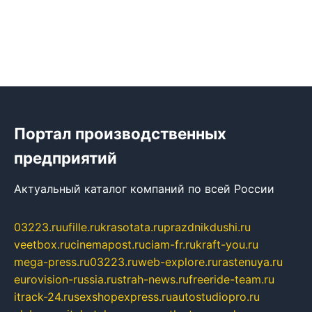
Портал производственных
предприятий
Актуальный каталог компаний по всей России
03223.ru
ufille.ru
krasotata.ru
prazdnikdushi.ru
veetbox.ru
cinemapost.ru
ciam-fr.ru
kraft-you.ru
mega-press.ru
03223.ru
web-explore.ru
rastenuya.ru
eurovision-russia.ru
strah-news.ru
freeride-team.ru
itrack-24.ru
sexshopexpress.ru
autostudiopro.ru