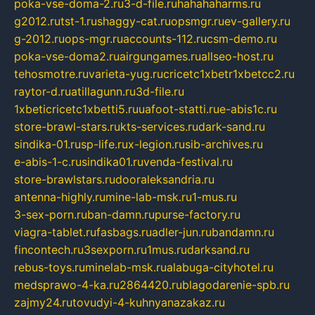
poka-vse-doma-2.ru
3-d-file.ru
hahahaharms.ru
g2012.ru
tst-1.ru
shaggy-cat.ru
opsmgr.ru
ev-gallery.ru
g-2012.ru
ops-mgr.ru
accounts-112.ru
csm-demo.ru
poka-vse-doma2.ru
airgungames.ru
allseo-host.ru
tehosmotre.ru
varieta-yug.ru
cricetc1xbetr1xbetcc2.ru
raytor-d.ru
atillagunn.ru
3d-file.ru
1xbeticricetc1xbetti5.ru
uafoot-statti.ru
e-abis1c.ru
store-brawl-stars.ru
kts-services.ru
dark-sand.ru
sindika-01.ru
sp-life.ru
x-legion.ru
sib-archives.ru
e-abis-1-c.ru
sindika01.ru
venda-festival.ru
store-brawlstars.ru
dooraleksandria.ru
antenna-highly.ru
mine-lab-msk.ru
1-mus.ru
3-sex-porn.ru
ban-damn.ru
purse-factory.ru
viagra-tablet.ru
fasbags.ru
adler-jun.ru
bandamn.ru
fincontech.ru
3sexporn.ru
1mus.ru
darksand.ru
rebus-toys.ru
minelab-msk.ru
alabuga-cityhotel.ru
medsprawo-4-ka.ru
2864420.ru
blagodarenie-spb.ru
zajmy24.ru
tovudyi-4-kuhnyanazakaz.ru