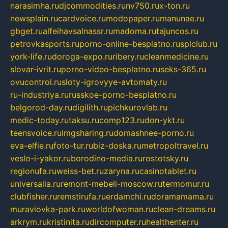
narasimha.ru
djcommodities.ru
nv750.ru
x-ton.ru
newsplain.ru
cardvoice.ru
modopaper.ru
manunae.ru
gbget.ru
alfeihavsalnassr.ru
madoma.ru
tajuncos.ru
petrovkasports.ru
porno-online-besplatno.ru
splclub.ru
york-life.ru
doroga-expo.ru
ribery.ru
cleanmedicine.ru
slovar-ivrit.ru
porno-video-besplatno.ru
seks-365.ru
ovucontrol.ru
sloty-igrovyye-avtomaty.ru
ru-industriya.ru
russkoe-porno-besplatno.ru
belgorod-day.ru
digilith.ru
pichkurovlab.ru
medic-today.ru
taksu.ru
comp123.ru
don-ykt.ru
teensvoice.ru
imgsharing.ru
domashnee-porno.ru
eva-elfie.ru
foto-tur.ru
biz-doska.ru
metropoltravel.ru
veslo-i-yakor.ru
borodino-media.ru
rostotsky.ru
regionufa.ru
weiss-bet.ru
zaryna.ru
casinotablet.ru
universalia.ru
remont-mebeli-moscow.ru
termomur.ru
clubfisher.ru
remstirufa.ru
erdamchi.ru
doramamama.ru
muraviovka-park.ru
worldofwoman.ru
clean-dreams.ru
arkrym.ru
kristinita.ru
dircomputer.ru
healthenter.ru