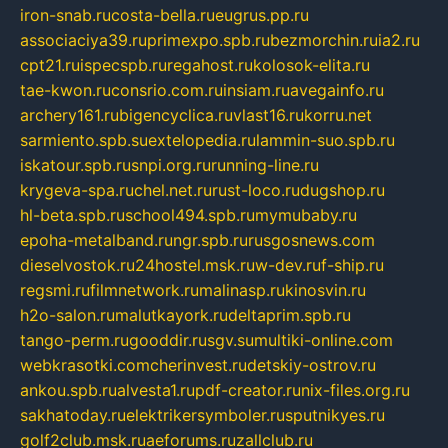
iron-snab.ru
costa-bella.ru
eugrus.pp.ru
associaciya39.ru
primexpo.spb.ru
bezmorchin.ru
ia2.ru
cpt21.ru
ispecspb.ru
regahost.ru
kolosok-elita.ru
tae-kwon.ru
consrio.com.ru
insiam.ru
avegainfo.ru
archery161.ru
bigencyclica.ru
vlast16.ru
korru.net
sarmiento.spb.su
extelopedia.ru
lammin-suo.spb.ru
iskatour.spb.ru
snpi.org.ru
running-line.ru
krygeva-spa.ru
chel.net.ru
rust-loco.ru
dugshop.ru
hl-beta.spb.ru
school494.spb.ru
mymubaby.ru
epoha-metalband.ru
ngr.spb.ru
rusgosnews.com
dieselvostok.ru
24hostel.msk.ru
w-dev.ru
f-ship.ru
regsmi.ru
filmnetwork.ru
malinasp.ru
kinosvin.ru
h2o-salon.ru
malutkayork.ru
deltaprim.spb.ru
tango-perm.ru
gooddir.ru
sgv.su
multiki-online.com
webkrasotki.com
cherinvest.ru
detskiy-ostrov.ru
ankou.spb.ru
alvesta1.ru
pdf-creator.ru
nix-files.org.ru
sakhatoday.ru
elektrikersymboler.ru
sputnikyes.ru
golf2club.msk.ru
aeforums.ru
zallclub.ru