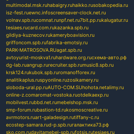
multimodal.msk.ru
habaigry.ru
haikko.ru
sobakopedia.ru
isz-fest.ru
ewnc.info
screensaver-clock.net.ru
volnav.spb.ru
comnat.ru
npf.net.ru
7bit.pp.ru
kalugatur.ru
tesiaes.ru
card.com.ru
kazanka.spb.ru
gildiya-kuznecov.ru
kameryboavision.ru
griffoncom.spb.ru
fabrika-emotsiy.ru
PARK-MATROSOVA.RU
agat.spb.ru
avtoyurist-moskva1.ru
hardware.org.ru
схема-авто.рф
dg-lab.ru
angrup.ru
recruiter.spb.ru
music8.spb.ru
krsk124.ru
kubok.spb.ru
romanofforex.ru
analitikaplus.ru
spyonline.ru
zosikamery.ru
sloboda-ural.pp.ru
AUTO-COM.SU
hohota.net
alimy.ru
online-z.com
aromat-vostoka.ru
otdelkaexp.ru
mobilvest.ru
bbd.net.ru
mebelshop.msk.ru
smp-forum.ru
bastion-td.ru
kosmoscreative.ru
avrmotors.ru
art-galadesign.ru
tiffany-c.ru
ecostep-samara.ru
d-p.spb.ru
галактика73.рф
sko.com.ru
davitamebel-spb.ru
fotsis.ru
tesiaes.ru