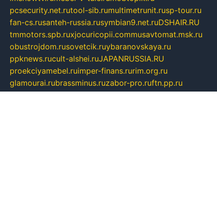
pcsecurity.net.ru
tool-sib.ru
multimetrunit.ru
sp-tour.ru
fan-cs.ru
santeh-russia.ru
symbian9.net.ru
DSHAIR.RU
tmmotors.spb.ru
xjocuricopii.com
musavtomat.msk.ru
obustrojdom.ru
sovetcik.ru
ybaranovskaya.ru
ppknews.ru
cult-alshei.ru
JAPANRUSSIA.RU
proekciyamebel.ru
imper-finans.ru
rim.org.ru
glamourai.ru
brassminus.ru
zabor-pro.ru
ftn.pp.ru
dorogoe58.ru
laimengpacker.ru
kuzova-zapchasti.ru
sageerp.ru
taxodrom.ru
dsrazvitie.ru
hardcity.net.ru
ratinghomegames.ru
topservice25.ru
gubernyan.ru
gtglasslined.ru
ii4.ru
tssport.spb.ru
andorra24.com
blackwallstreet.ru
oboimos.ru
optim-doors.com.ru
ikuch.ru
nycr.org.ru
npa21.ru
vremya-ch.spb.ru
desert000.ru
ivtorgi.ru
ifiori.ru
catalog-statei.ru
dcv.org.ru
spetsmaster174.ru
ipkameryhiseeu.ru
dum26.ru
ruspol.spb.ru
fr-opendp.ru
kam-solnyshko.ru
cheyenne-arapaho.ru
sevzapmetal.spb.ru
ted-lapidus.spb.ru
parasite-eliminator.ru