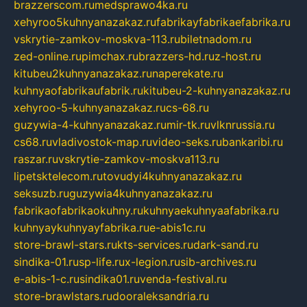
brazzerscom.ru
medsprawo4ka.ru
xehyroo5kuhnyanazakaz.ru
fabrikayfabrikaefabrika.ru
vskrytie-zamkov-moskva-113.ru
biletnadom.ru
zed-online.ru
pimchax.ru
brazzers-hd.ru
z-host.ru
kitubeu2kuhnyanazakaz.ru
naperekate.ru
kuhnyaofabrikaufabrik.ru
kitubeu-2-kuhnyanazakaz.ru
xehyroo-5-kuhnyanazakaz.ru
cs-68.ru
guzywia-4-kuhnyanazakaz.ru
mir-tk.ru
vlknrussia.ru
cs68.ru
vladivostok-map.ru
video-seks.ru
bankaribi.ru
raszar.ru
vskrytie-zamkov-moskva113.ru
lipetsktelecom.ru
tovudyi4kuhnyanazakaz.ru
seksuzb.ru
guzywia4kuhnyanazakaz.ru
fabrikaofabrikaokuhny.ru
kuhnyaekuhnyaafabrika.ru
kuhnyaykuhnyayfabrika.ru
e-abis1c.ru
store-brawl-stars.ru
kts-services.ru
dark-sand.ru
sindika-01.ru
sp-life.ru
x-legion.ru
sib-archives.ru
e-abis-1-c.ru
sindika01.ru
venda-festival.ru
store-brawlstars.ru
dooraleksandria.ru