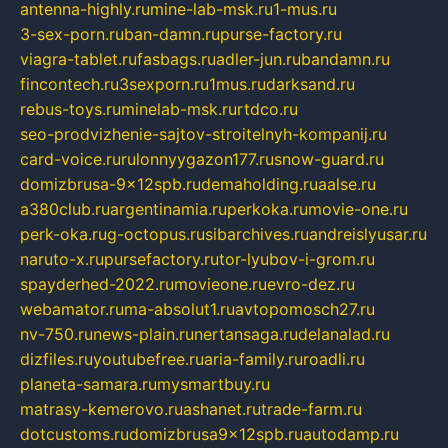
antenna-highly.ru
mine-lab-msk.ru
1-mus.ru
3-sex-porn.ru
ban-damn.ru
purse-factory.ru
viagra-tablet.ru
fasbags.ru
adler-jun.ru
bandamn.ru
fincontech.ru
3sexporn.ru
1mus.ru
darksand.ru
rebus-toys.ru
minelab-msk.ru
rtdco.ru
seo-prodvizhenie-sajtov-stroitelnyh-kompanij.ru
card-voice.ru
rulonnyygazon177.ru
snow-guard.ru
domizbrusa-9x12spb.ru
demaholding.ru
aalse.ru
a380club.ru
argentinamia.ru
perkoka.ru
movie-one.ru
perk-oka.ru
g-octopus.ru
sibarchives.ru
andreislyusar.ru
naruto-x.ru
pursefactory.ru
tor-lyubov-i-grom.ru
spayderhed-2022.ru
movieone.ru
evro-dez.ru
webamator.ru
ma-absolut1.ru
avtopomosch27.ru
nv-750.ru
news-plain.ru
nertansaga.ru
delanalad.ru
dizfiles.ru
youtubefree.ru
aria-family.ru
roadli.ru
planeta-samara.ru
mysmartbuy.ru
matrasy-kemerovo.ru
ashanet.ru
trade-farm.ru
dotcustoms.ru
domizbrusa9x12spb.ru
autodamp.ru