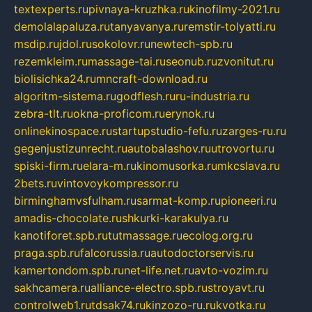
textexperts.ru
pivnaya-kruzhka.ru
kinofilmy-2021.ru
demolalapaluza.ru
tanyavanya.ru
remstir-tolyatti.ru
msdip.ru
jdol.ru
sokolovr.ru
newtech-spb.ru
rezemkleim.ru
massage-tai.ru
seonub.ru
zvonitut.ru
biolisichka24.ru
mncraft-download.ru
algoritm-sistema.ru
godflesh.ru
ru-industria.ru
zebra-tlt.ru
okna-proficom.ru
erynok.ru
onlinekinospace.ru
startupstudio-fefu.ru
zarges-ru.ru
gegenjustizunrecht.ru
autobalashov.ru
utrovortu.ru
spiski-firm.ru
elara-m.ru
kinomusorka.ru
mkcslava.ru
2bets.ru
vintovoykompressor.ru
birminghamvsfulham.ru
sarmat-komp.ru
pioneeri.ru
amadis-chocolate.ru
shkurki-karakulya.ru
kanotiforet.spb.ru
tutmassage.ru
ecolog.org.ru
praga.spb.ru
falcorussia.ru
autodoctorservis.ru
kamertondom.spb.ru
net-life.net.ru
avto-vozim.ru
sakhcamera.ru
alliance-electro.spb.ru
stroyavt.ru
controlweb1.ru
tdsak74.ru
kinzozo-ru.ru
kvotka.ru