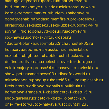
alabuga-cityhotel.ru
pornv.ru
atlantpereezd.ru
bud-em-znakomye.ru
a-cdc.ru
elektrostal-news.ru
korolevremont-market.ru
budem-znakomye.ru
oooagrosnab.ru
fpodaso.ru
emfire.ru
pro-otdelky.ru
ukrasotki.ru
seksuzbek.ru
seks-uzbek.ru
porno-vk.ru
sovratili.ru
olecoon.ru
vd-dosug.ru
adonyev.ru
rbc-news.ru
porno-skvirt.ru
krospr.ru
13autor-kolonka.ru
sormol.ru
2rich.ru
hostel-65.ru
hostserve.ru
porno-na-russkom.ru
mishinlab.ru
neznobi.ru
bigfatcc.ru
habble.ru
starbucksvia.ru
delfinet.ru
silvernano.ru
elestal.ru
vektor-doroga.ru
velotrenajery.ru
pronso54.ru
lenasever.ru
lovinskix.ru
show-pets.ru
smartnews03.ru
discofoxworld.ru
miraclecoon.ru
pongup.ru
hostel65.ru
liura.ru
glasspb.ru
firehunters.ru
gribowo.ru
gnalis.ru
bulkitula.ru
hometown-france.ru
1-xbeticricetc-1-xbetti-5.ru
shop-garena.ru
cricetc-1-xbetr-1-xbetcc-2.ru
one-life-story.ru
top-halyava.ru
accounts112.ru