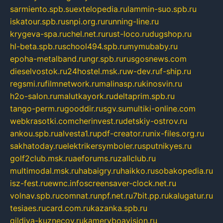
sarmiento.spb.su
extelopedia.ru
lammin-suo.spb.ru
iskatour.spb.ru
snpi.org.ru
running-line.ru
krygeva-spa.ru
chel.net.ru
rust-loco.ru
dugshop.ru
hl-beta.spb.ru
school494.spb.ru
mymubaby.ru
epoha-metalband.ru
ngr.spb.ru
rusgosnews.com
dieselvostok.ru
24hostel.msk.ru
w-dev.ru
f-ship.ru
regsmi.ru
filmnetwork.ru
malinasp.ru
kinosvin.ru
h2o-salon.ru
malutkayork.ru
deltaprim.spb.ru
tango-perm.ru
gooddir.ru
sgv.su
multiki-online.com
webkrasotki.com
cherinvest.ru
detskiy-ostrov.ru
ankou.spb.ru
alvesta1.ru
pdf-creator.ru
nix-files.org.ru
sakhatoday.ru
elektrikersymboler.ru
sputnikyes.ru
golf2club.msk.ru
aeforums.ru
zallclub.ru
multimodal.msk.ru
habaigry.ru
haikko.ru
sobakopedia.ru
isz-fest.ru
ewnc.info
screensaver-clock.net.ru
volnav.spb.ru
comnat.ru
npf.net.ru
7bit.pp.ru
kalugatur.ru
tesiaes.ru
card.com.ru
kazanka.spb.ru
gildiya-kuznecov.ru
kameryboavision.ru