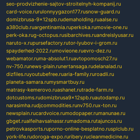
seo-prodvizhenie-sajtov-stroitelnyh-kompanij.ru
card-voice.ru
rulonnyygazon177.ru
snow-guard.ru
domizbrusa-9x12spb.ru
demaholding.ru
aalse.ru
a380club.ru
argentinamia.ru
perkoka.ru
movie-one.ru
perk-oka.ru
g-octopus.ru
sibarchives.ru
andreislyusar.ru
naruto-x.ru
pursefactory.ru
tor-lyubov-i-grom.ru
spayderhed-2022.ru
movieone.ru
evro-dez.ru
webamator.ru
ma-absolut1.ru
avtopomosch27.ru
nv-750.ru
news-plain.ru
nertansaga.ru
delanalad.ru
dizfiles.ru
youtubefree.ru
aria-family.ru
roadli.ru
planeta-samara.ru
mysmartbuy.ru
matrasy-kemerovo.ru
ashanet.ru
trade-farm.ru
dotcustoms.ru
domizbrusa9x12spb.ru
autodamp.ru
narasimha.ru
djcommodities.ru
nv750.ru
x-ton.ru
newsplain.ru
cardvoice.ru
modopaper.ru
manunae.ru
gbget.ru
alfeihavsalnassr.ru
madoma.ru
tajuncos.ru
petrovkasports.ru
porno-online-besplatno.ru
splclub.ru
york-life.ru
doroga-expo.ru
ribery.ru
cleanmedicine.ru