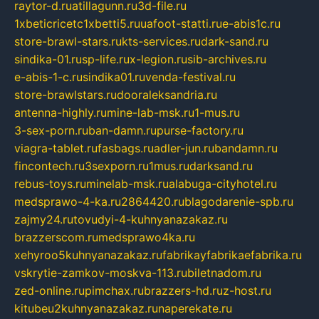
raytor-d.ru
atillagunn.ru
3d-file.ru
1xbeticricetc1xbetti5.ru
uafoot-statti.ru
e-abis1c.ru
store-brawl-stars.ru
kts-services.ru
dark-sand.ru
sindika-01.ru
sp-life.ru
x-legion.ru
sib-archives.ru
e-abis-1-c.ru
sindika01.ru
venda-festival.ru
store-brawlstars.ru
dooraleksandria.ru
antenna-highly.ru
mine-lab-msk.ru
1-mus.ru
3-sex-porn.ru
ban-damn.ru
purse-factory.ru
viagra-tablet.ru
fasbags.ru
adler-jun.ru
bandamn.ru
fincontech.ru
3sexporn.ru
1mus.ru
darksand.ru
rebus-toys.ru
minelab-msk.ru
alabuga-cityhotel.ru
medsprawo-4-ka.ru
2864420.ru
blagodarenie-spb.ru
zajmy24.ru
tovudyi-4-kuhnyanazakaz.ru
brazzerscom.ru
medsprawo4ka.ru
xehyroo5kuhnyanazakaz.ru
fabrikayfabrikaefabrika.ru
vskrytie-zamkov-moskva-113.ru
biletnadom.ru
zed-online.ru
pimchax.ru
brazzers-hd.ru
z-host.ru
kitubeu2kuhnyanazakaz.ru
naperekate.ru