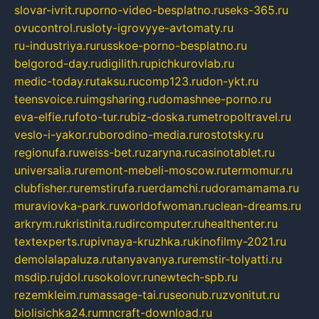
slovar-ivrit.ru
porno-video-besplatno.ru
seks-365.ru
ovucontrol.ru
sloty-igrovyye-avtomaty.ru
ru-industriya.ru
russkoe-porno-besplatno.ru
belgorod-day.ru
digilith.ru
pichkurovlab.ru
medic-today.ru
taksu.ru
comp123.ru
don-ykt.ru
teensvoice.ru
imgsharing.ru
domashnee-porno.ru
eva-elfie.ru
foto-tur.ru
biz-doska.ru
metropoltravel.ru
veslo-i-yakor.ru
borodino-media.ru
rostotsky.ru
regionufa.ru
weiss-bet.ru
zaryna.ru
casinotablet.ru
universalia.ru
remont-mebeli-moscow.ru
termomur.ru
clubfisher.ru
remstirufa.ru
erdamchi.ru
doramamama.ru
muraviovka-park.ru
worldofwoman.ru
clean-dreams.ru
arkrym.ru
kristinita.ru
dircomputer.ru
healthenter.ru
textexperts.ru
pivnaya-kruzhka.ru
kinofilmy-2021.ru
demolalapaluza.ru
tanyavanya.ru
remstir-tolyatti.ru
msdip.ru
jdol.ru
sokolovr.ru
newtech-spb.ru
rezemkleim.ru
massage-tai.ru
seonub.ru
zvonitut.ru
biolisichka24.ru
mncraft-download.ru