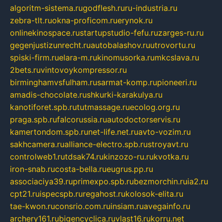
algoritm-sistema.ru
godflesh.ru
ru-industria.ru
zebra-tlt.ru
okna-proficom.ru
erynok.ru
onlinekinospace.ru
startupstudio-fefu.ru
zarges-ru.ru
gegenjustizunrecht.ru
autobalashov.ru
utrovortu.ru
spiski-firm.ru
elara-m.ru
kinomusorka.ru
mkcslava.ru
2bets.ru
vintovoykompressor.ru
birminghamvsfulham.ru
sarmat-komp.ru
pioneeri.ru
amadis-chocolate.ru
shkurki-karakulya.ru
kanotiforet.spb.ru
tutmassage.ru
ecolog.org.ru
praga.spb.ru
falcorussia.ru
autodoctorservis.ru
kamertondom.spb.ru
net-life.net.ru
avto-vozim.ru
sakhcamera.ru
alliance-electro.spb.ru
stroyavt.ru
controlweb1.ru
tdsak74.ru
kinzozo-ru.ru
kvotka.ru
iron-snab.ru
costa-bella.ru
eugrus.pp.ru
associaciya39.ru
primexpo.spb.ru
bezmorchin.ru
ia2.ru
cpt21.ru
ispecspb.ru
regahost.ru
kolosok-elita.ru
tae-kwon.ru
consrio.com.ru
insiam.ru
avegainfo.ru
archery161.ru
bigencyclica.ru
vlast16.ru
korru.net