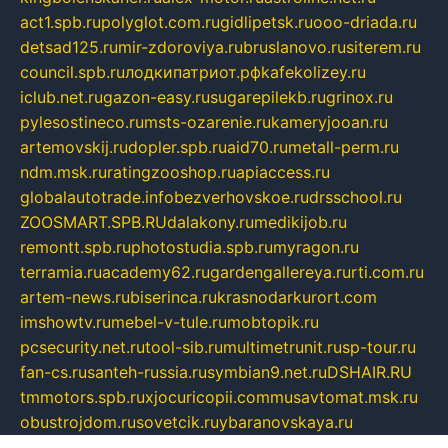
act1.spb.ru
polyglot.com.ru
gidlipetsk.ru
ooo-driada.ru
detsad125.ru
mir-zdoroviya.ru
bruslanovo.ru
siterem.ru
council.spb.ru
лодкипатриот.рф
kafekolizey.ru
iclub.net.ru
gazon-easy.ru
sugarepilekb.ru
grinox.ru
pylesostineco.ru
msts-ozarenie.ru
kameryjooan.ru
artemovskij.ru
dopler.spb.ru
aid70.ru
metall-perm.ru
ndm.msk.ru
ratingzooshop.ru
apiaccess.ru
globalautotrade.info
bezverhovskoe.ru
drsschool.ru
ZOOSMART.SPB.RU
dalakony.ru
medikijob.ru
remontt.spb.ru
photostudia.spb.ru
myragon.ru
terramia.ru
academy62.ru
gardengallereya.ru
rti.com.ru
artem-news.ru
biserinca.ru
krasnodarkurort.com
imshowtv.ru
mebel-v-tule.ru
mobtopik.ru
pcsecurity.net.ru
tool-sib.ru
multimetrunit.ru
sp-tour.ru
fan-cs.ru
santeh-russia.ru
symbian9.net.ru
DSHAIR.RU
tmmotors.spb.ru
xjocuricopii.com
musavtomat.msk.ru
obustrojdom.ru
sovetcik.ru
ybaranovskaya.ru
ppknews.ru
cult-alshei.ru
JAPANRUSSIA.RU