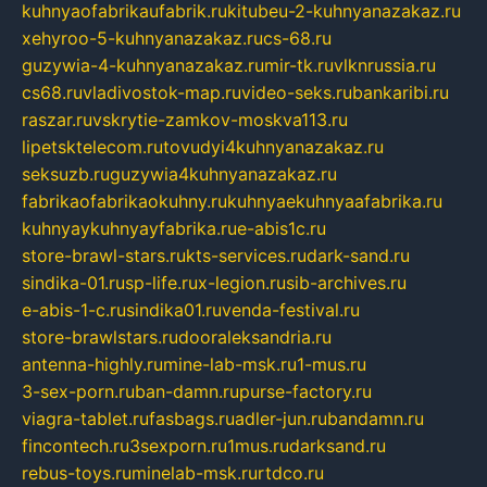
kuhnyaofabrikaufabrik.ru
kitubeu-2-kuhnyanazakaz.ru
xehyroo-5-kuhnyanazakaz.ru
cs-68.ru
guzywia-4-kuhnyanazakaz.ru
mir-tk.ru
vlknrussia.ru
cs68.ru
vladivostok-map.ru
video-seks.ru
bankaribi.ru
raszar.ru
vskrytie-zamkov-moskva113.ru
lipetsktelecom.ru
tovudyi4kuhnyanazakaz.ru
seksuzb.ru
guzywia4kuhnyanazakaz.ru
fabrikaofabrikaokuhny.ru
kuhnyaekuhnyaafabrika.ru
kuhnyaykuhnyayfabrika.ru
e-abis1c.ru
store-brawl-stars.ru
kts-services.ru
dark-sand.ru
sindika-01.ru
sp-life.ru
x-legion.ru
sib-archives.ru
e-abis-1-c.ru
sindika01.ru
venda-festival.ru
store-brawlstars.ru
dooraleksandria.ru
antenna-highly.ru
mine-lab-msk.ru
1-mus.ru
3-sex-porn.ru
ban-damn.ru
purse-factory.ru
viagra-tablet.ru
fasbags.ru
adler-jun.ru
bandamn.ru
fincontech.ru
3sexporn.ru
1mus.ru
darksand.ru
rebus-toys.ru
minelab-msk.ru
rtdco.ru