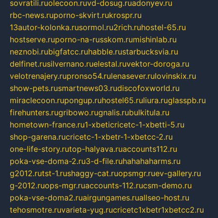
sovratili.ru
olecoon.ru
vd-dosug.ru
adonyev.ru
rbc-news.ru
porno-skvirt.ru
krospr.ru
13autor-kolonka.ru
sormol.ru
2rich.ru
hostel-65.ru
hostserve.ru
porno-na-russkom.ru
mishinlab.ru
neznobi.ru
bigfatcc.ru
habble.ru
starbucksvia.ru
delfinet.ru
silvernano.ru
elestal.ru
vektor-doroga.ru
velotrenajery.ru
pronso54.ru
lenasever.ru
lovinskix.ru
show-pets.ru
smartnews03.ru
discofoxworld.ru
miraclecoon.ru
pongup.ru
hostel65.ru
liura.ru
glasspb.ru
firehunters.ru
gribowo.ru
gnalis.ru
bulkitula.ru
hometown-france.ru
1-xbeticricetc-1-xbetti-5.ru
shop-garena.ru
cricetc-1-xbetr-1-xbetcc-2.ru
one-life-story.ru
top-halyava.ru
accounts112.ru
poka-vse-doma-2.ru
3-d-file.ru
hahahaharms.ru
g2012.ru
tst-1.ru
shaggy-cat.ru
opsmgr.ru
ev-gallery.ru
g-2012.ru
ops-mgr.ru
accounts-112.ru
csm-demo.ru
poka-vse-doma2.ru
airgungames.ru
allseo-host.ru
tehosmotre.ru
varieta-yug.ru
cricetc1xbetr1xbetcc2.ru