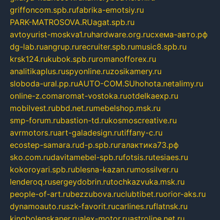
griffoncom.spb.ru
fabrika-emotsiy.ru
PARK-MATROSOVA.RU
agat.spb.ru
avtoyurist-moskva1.ru
hardware.org.ru
схема-авто.рф
dg-lab.ru
angrup.ru
recruiter.spb.ru
music8.spb.ru
krsk124.ru
kubok.spb.ru
romanofforex.ru
analitikaplus.ru
spyonline.ru
zosikamery.ru
sloboda-ural.pp.ru
AUTO-COM.SU
hohota.net
alimy.ru
online-z.com
aromat-vostoka.ru
otdelkaexp.ru
mobilvest.ru
bbd.net.ru
mebelshop.msk.ru
smp-forum.ru
bastion-td.ru
kosmoscreative.ru
avrmotors.ru
art-galadesign.ru
tiffany-c.ru
ecostep-samara.ru
d-p.spb.ru
галактика73.рф
sko.com.ru
davitamebel-spb.ru
fotsis.ru
tesiaes.ru
kokoroyari.spb.ru
blesna-kazan.ru
mossilver.ru
lenderoq.ru
sergeydobrin.ru
tochkazvuka.msk.ru
people-of-art.ru
bezzubova.ru
clubtibet.ru
orior-aks.ru
dynamoauto.ru
szk-favorit.ru
carlines.ru
flatnsk.ru
kingbolenskaner.ru
alex-motor.ru
astroline.net.ru