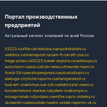
Портал производственных
предприятий
Актуальный каталог компаний по всей России
03223.ru
ufille.ru
krasotata.ru
prazdnikdushi.ru
veetbox.ru
cinemapost.ru
ciam-fr.ru
kraft-you.ru
mega-press.ru
03223.ru
web-explore.ru
rastenuya.ru
eurovision-russia.ru
strah-news.ru
freeride-team.ru
itrack-24.ru
sexshopexpress.ru
autostudiopro.ru
alabuga-cityhotel.ru
pornv.ru
atlantpereezd.ru
bud-em-znakomye.ru
a-cdc.ru
elektrostal-news.ru
korolevremont-market.ru
budem-znakomye.ru
oooagrosnab.ru
fpodaso.ru
emfire.ru
pro-otdelky.ru
ukrasotki.ru
seksuzbek.ru
seks-uzbek.ru
porno-vk.ru